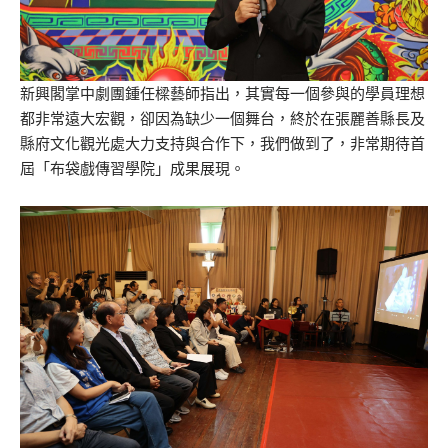
新興閣掌中劇團鍾任樑藝師指出，其實每一個參與的學員理想
都非常遠大宏觀，卻因為缺少一個舞台，終於在張麗善縣長及
縣府文化觀光處大力支持與合作下，我們做到了，非常期待首
屆「布袋戲傳習學院」成果展現。