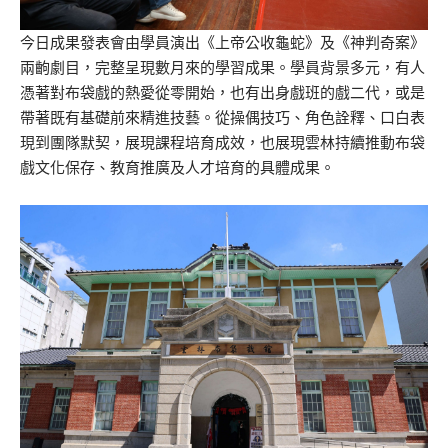
今日成果發表會由學員演出《上帝公收龜蛇》及《神判奇案》
兩齣劇目，完整呈現數月來的學習成果。學員背景多元，有人
憑著對布袋戲的熱愛從零開始，也有出身戲班的戲二代，或是
帶著既有基礎前來精進技藝。從操偶技巧、角色詮釋、口白表
現到團隊默契，展現課程培育成效，也展現雲林持續推動布袋
戲文化保存、教育推廣及人才培育的具體成果。