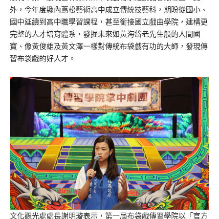
外，今年度縣內蔦松藝術高中成立傳統技藝科，期盼從國小、
國中延續到高中職學習課程，甚至銜接國立戲曲學院，建構更
完整的人才培育體系，發掘未來如黃海岱老先生般的人間國
寶、像黃俊雄及黃文澤一樣對傳統布袋戲有功的大師，發現傳
習布袋戲的好人才。
文化觀光處處長謝明璇表示，第一屆布袋戲傳習學院以「官方