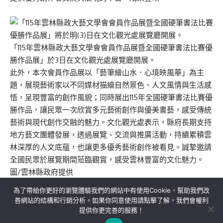
「115年雲林縣政大藝文學會會員作品展暨全國硬筆書法比賽優
勝作品展」於3日在文化觀光處展覽廳開展。
此外，本次會員作品展以「藝筆繪山水．心境映風華」為主
題，展現藝術家以不同媒材描繪自然景色、人文風情與生活感
悟，呈現豐富的創作風貌；同時展出115年全國硬筆書法比賽優
勝作品，讓民眾一次欣賞多元藝術創作與優美書藝，感受傳統
藝術與現代創作交融的魅力。文化觀光處表示，縣府長期支持
地方藝文團體發展，透過展覽、交流與推廣活動，持續累積雲
林深厚的人文底蘊，也讓更多優秀藝術創作被看見。誠摯邀請
全國民眾於展覽期間蒞臨觀賞，感受雲林豐富的文化魅力。
圖/雲林縣政府提供
為了帶給你更好的瀏覽體驗我們的網站中有使用Cookie，幫助我們改
善網站的結構和行銷分析。如果你同意使用請點擊了解，我們會權利
提供你更完善的服務！
關於我們
隱私權政策
聯絡我們