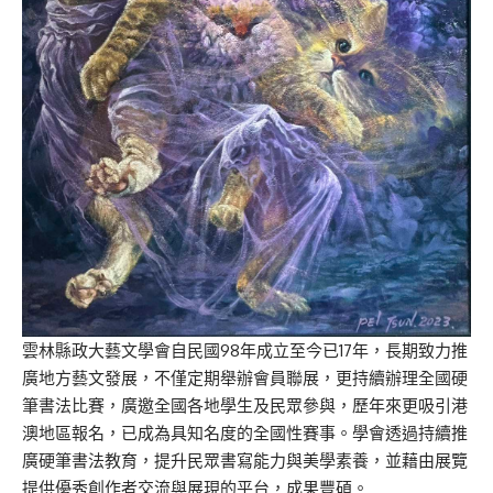
雲林縣政大藝文學會自民國98年成立至今已17年，長期致力推
廣地方藝文發展，不僅定期舉辦會員聯展，更持續辦理全國硬
筆書法比賽，廣邀全國各地學生及民眾參與，歷年來更吸引港
澳地區報名，已成為具知名度的全國性賽事。學會透過持續推
廣硬筆書法教育，提升民眾書寫能力與美學素養，並藉由展覽
提供優秀創作者交流與展現的平台，成果豐碩。