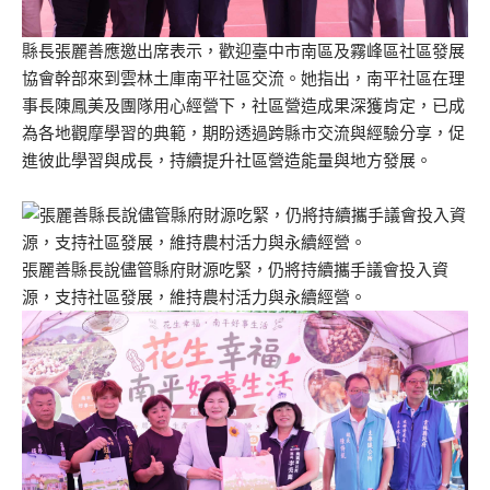
縣長張麗善應邀出席表示，歡迎臺中市南區及霧峰區社區發展
協會幹部來到雲林土庫南平社區交流。她指出，南平社區在理
事長陳鳳美及團隊用心經營下，社區營造成果深獲肯定，已成
為各地觀摩學習的典範，期盼透過跨縣市交流與經驗分享，促
進彼此學習與成長，持續提升社區營造能量與地方發展。
張麗善縣長說儘管縣府財源吃緊，仍將持續攜手議會投入資
源，支持社區發展，維持農村活力與永續經營。