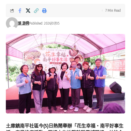
7 Min Read
張 游舜
Published: 2026/07/05
土庫鎮南平社區今(5)日熱鬧舉辦「花生幸福・南平好事生