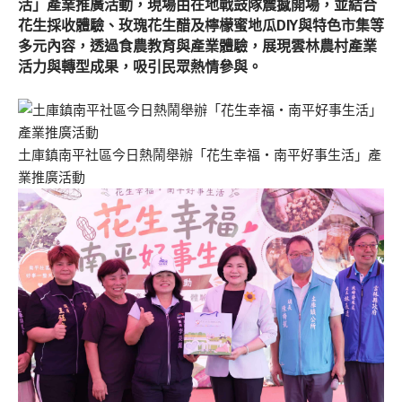
活」產業推廣活動，現場由在地戰鼓隊震撼開場，並結合
花生採收體驗、玫瑰花生醋及檸檬蜜地瓜DIY與特色市集等
多元內容，透過食農教育與產業體驗，展現雲林農村產業
活力與轉型成果，吸引民眾熱情參與。
土庫鎮南平社區今日熱鬧舉辦「花生幸福・南平好事生活」產
業推廣活動