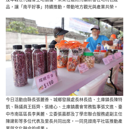
品，讓「南平好事」持續推動，帶動地方觀光與產業共榮。
今日活動由縣長張麗善、城鄉發展處長林長造、土庫鎮長陳特
凱、縣議員王鈺齊、張維心、土庫鎮農會常務監事張文進、臺
中市南區區長李美麗、立委張嘉郡及丁學忠聯合服務處副主任
陳建彰等多位代表及里長共同出席，一同見證南平社區推動產
業與文化融合的成果。