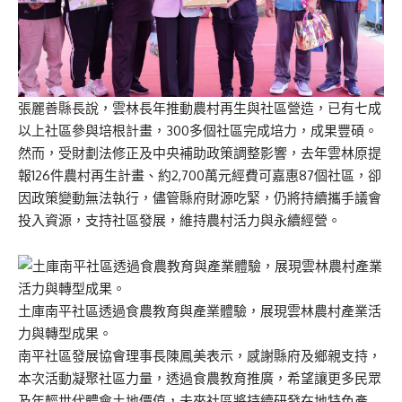
張麗善縣長說，雲林長年推動農村再生與社區營造，已有七成
以上社區參與培根計畫，300多個社區完成培力，成果豐碩。
然而，受財劃法修正及中央補助政策調整影響，去年雲林原提
報126件農村再生計畫、約2,700萬元經費可嘉惠87個社區，卻
因政策變動無法執行，儘管縣府財源吃緊，仍將持續攜手議會
投入資源，支持社區發展，維持農村活力與永續經營。
土庫南平社區透過食農教育與產業體驗，展現雲林農村產業活
力與轉型成果。
南平社區發展協會理事長陳鳳美表示，感謝縣府及鄉親支持，
本次活動凝聚社區力量，透過食農教育推廣，希望讓更多民眾
及年輕世代體會土地價值，未來社區將持續研發在地特色產