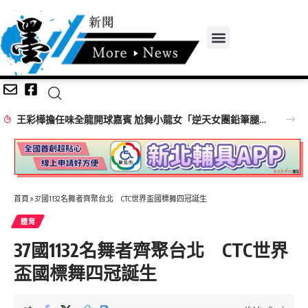
王彩樺擔任味全龍開球嘉賓 尬舞小龍女「逆天女團鉛筆腿」搶鏡
首頁
»
37國1132名舞者齊聚台北 CTC世界盃國標舞四冠誕生
體育
37國1132名舞者齊聚台北 CTC世界
盃國標舞四冠誕生