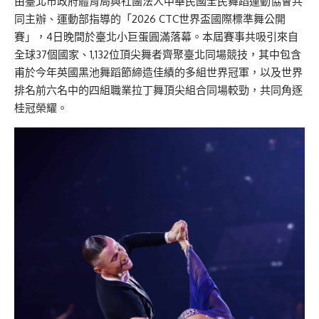
由臺北市政府體育局與社團法人中華民國全民舞蹈運動協會共
同主辦、運動部指導的「2026 CTC世界盃國際標準舞公開
賽」，4日晚間於臺北小巨蛋圓滿落幕。本屆賽事共吸引來自
全球37個國家、1,132位頂尖舞者齊聚臺北同場競技，其中包含
甫於今年英國黑池舞蹈節締造佳績的多組世界冠軍，以及世界
排名前六名中的四組職業拉丁舞頂尖組合同場較勁，共同角逐
桂冠榮耀。