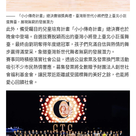
「小小傳奇計畫」總決賽頒獎典禮，臺灣新世代小將們登上臺北小巨
蛋舞臺，展現無窮的發展潛力
此外，備受矚目的兒童培育計畫「小小傳奇計畫」總決賽也於
晚會中登場。自選拔賽脫穎而出的臺灣小將登上臺北小巨蛋舞
臺，最終由劉玥奪得年度總冠軍，孩子們充滿自信與熱情的舞
步贏得滿堂采，象徵臺灣新世代舞者無窮的發展潛力。
賽事同時積極落實社會公益，透過公益索票及發票換門票活動
吸引不少市民熱情響應，募集發票將全數贈予財團法人創世社
會福利基金會，讓民眾近距離感受國標舞的美好之餘，也能將
愛心回饋社會。