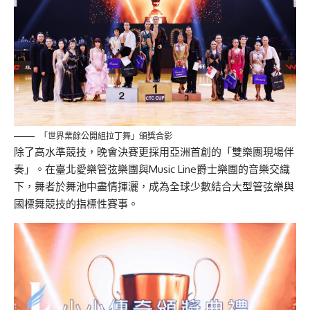
「世界業餘公開組拉丁舞」頒獎合影
除了高水準競技，晚會決賽更採用亞洲首創的「雙樂團現場伴
奏」。在臺北愛樂管弦樂團與Music Line爵士樂團的音樂交織
下，舞者於舞池中盡情揮灑，成為全球少數結合大型管弦樂與
國標舞競技的指標性賽事。