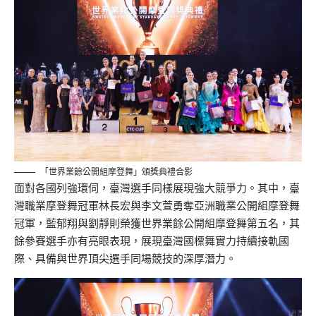
「世界業餘公開組摩登舞」頒獎典禮合影
面對各國列強環伺，臺灣選手同樣展現強大競爭力。其中，臺
灣職業摩登舞冠軍林長宏與李文萱勇奪亞洲職業公開組摩登舞
冠軍，藍郁翔與劉靜則榮獲世界業餘公開組摩登舞第五名，其
餘參賽選手亦有亮眼表現，展現臺灣國標舞實力持續接軌國
際、具備與世界頂尖選手同場競技的深厚潛力。