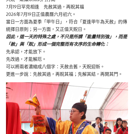
7月19日罕見相逢 先赦其過，再貺其福
2026年7月19日正值農曆六月初六。
當日一方面為夏季「甲午日」，符合「夏逢甲午為天赦」的傳
統擇日原則；另一方面，又正值天貺日。
因此，這一天的特殊之處，不只是所謂「能量特別強」，而是
「赦」與「貺」形成一個完整而有次序的生命轉化：
先承認，才能放下。
先改過，才能解厄。
可以將兩者濃縮成八個字：天赦去舊，天貺迎新。
更進一步說：先赦其過，再貺其福；先解其結，再開其門。