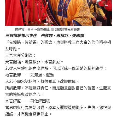
寶光宮，宮主～龍雲道師/ 圖 翻攝於寶光宮臉書
三官道統揭示次序 先赦罪、再解厄、後賜福
「先懺過、後祈福」的觀念，也與道教三官大帝的信仰精神相
互呼應。
三官大帝分別為：
天官賜福、地官赦罪、水官解厄。
若從人生轉化的角度理解，可以形成一條清楚的精神路徑：
地官赦罪——先知過、懺過
人若不願承認錯誤，就很難真正改變命運。
所謂赦罪，不是逃避責任，而是願意面對自己的偏差，生起真
實的懺悔與改過之心。
水官解厄——再化解困境
當思想與行為開始改變，原本反覆製造的衝突、失信、怨恨與
錯誤，才有機會逐步停止。