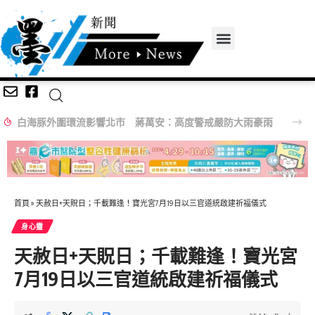
白海豚外圍環流影響北市 蔣萬安：高度警戒嚴防大雨豪雨
首頁
»
天赦日+天貺日；千載難逢！寶光宮7月19日以三官道統啟建祈福儀式
身心𩆜
天赦日+天貺日；千載難逢！寶光宮
7月19日以三官道統啟建祈福儀式