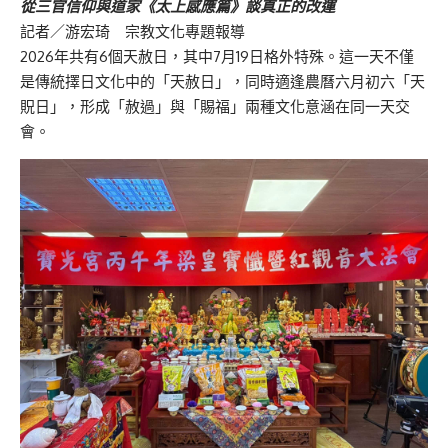
從三官信仰與道家《太上感應篇》談真正的改運
記者／游宏琦 宗教文化專題報導
2026年共有6個天赦日，其中7月19日格外特殊。這一天不僅
是傳統擇日文化中的「天赦日」，同時適逢農曆六月初六「天
貺日」，形成「赦過」與「賜福」兩種文化意涵在同一天交
會。