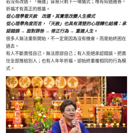
若沒有改過，「補運」容易只剩下一場儀式；唯有知過遷善，
祈福才有真正的根基。
從心理學看天赦 改運，其實是改變人生模式
從心理學角度而言，「天赦」也具有清楚的心理轉化結構：承
認錯誤 → 面對罪咎 → 修正行為 → 重建人生。
很多人無法重新開始，不一定是因為沒有機會，而是始終困在
過去。
有人不斷責怪自己，無法原諒自己；有人拒絕承認錯誤，把責
任全部推給別人；也有人年年祈福，卻始終重複相同的行為模
式。