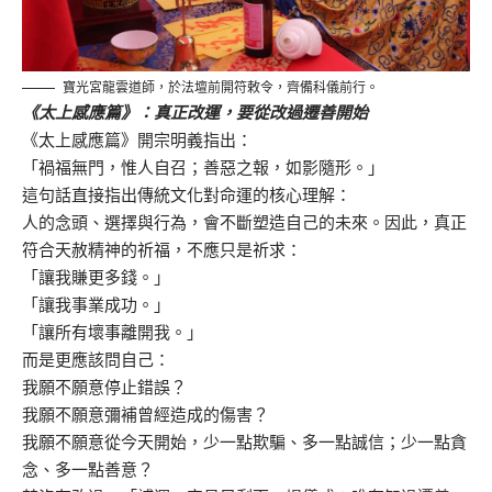
寶光宮龍雲道師，於法壇前開符敕令，齊備科儀前行。
《太上感應篇》：真正改運，要從改過遷善開始
《太上感應篇》開宗明義指出：
「禍福無門，惟人自召；善惡之報，如影隨形。」
這句話直接指出傳統文化對命運的核心理解：
人的念頭、選擇與行為，會不斷塑造自己的未來。因此，真正
符合天赦精神的祈福，不應只是祈求：
「讓我賺更多錢。」
「讓我事業成功。」
「讓所有壞事離開我。」
而是更應該問自己：
我願不願意停止錯誤？
我願不願意彌補曾經造成的傷害？
我願不願意從今天開始，少一點欺騙、多一點誠信；少一點貪
念、多一點善意？