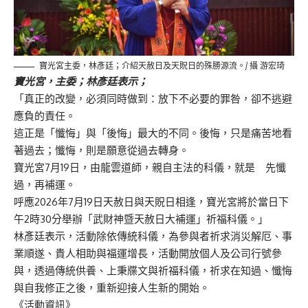
寶光宮主委，林彥廷；介紹天赦日及天貺日的殊勝源流。/ 攝 游宏琦
寶光宮，主委；林彥廷表示；
「真正的改變，必須同時做到：放下不必要的罪咎，卻不逃避
應負的責任。
這正是「懺悔」與「後悔」最大的不同。後悔，只是痛苦地看
著過去；懺悔，則是願意從過去轉身。
寶光宮7月19日，由龍雲道師，親自主法的科儀，就是 先懺
過，再補運。
呼應2026年7月19日天赦日與天貺日相逢，寶光宮將於當日下
午2時30分舉辦「武財神暨天赦日大補運」祈福科儀。」
林彥廷表示，活動除依傳統科儀，為參與者祈求消災解厄、事
業順遂、貴人相助與福運增長，活動開放個人及公司行號參
與，透過傳統供養、上秉牒文與祈福科儀，祈求在知過、懺悔
與自我修正之後，重新迎接人生新的開始。
《活動資訊》