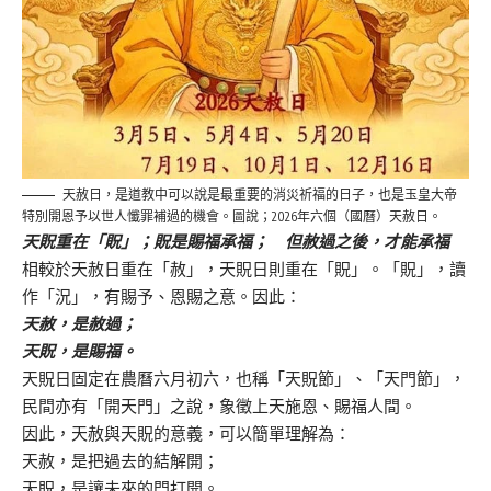
天赦日，是道教中可以說是最重要的消災祈福的日子，也是玉皇大帝
特別開恩予以世人懺罪補過的機會。圖說；2026年六個（國曆）天赦日。
天貺重在「貺」；貺是賜福承福； 但赦過之後，才能承福
相較於天赦日重在「赦」，天貺日則重在「貺」。「貺」，讀
作「況」，有賜予、恩賜之意。因此：
天赦，是赦過；
天貺，是賜福。
天貺日固定在農曆六月初六，也稱「天貺節」、「天門節」，
民間亦有「開天門」之說，象徵上天施恩、賜福人間。
因此，天赦與天貺的意義，可以簡單理解為：
天赦，是把過去的結解開；
天貺，是讓未來的門打開。