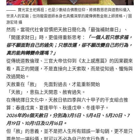
寶光宮主祀媽祖；也是少數結合佛教信仰，將佛教慈悲與道教科儀入
世濟人的宮廟；住持龍雲道師本身也具備深厚的藏傳佛教金剛上師資格。/ 圖
游宏琦 攝
然而，當現代社會習慣把天赦日簡化為「最強補財庫日」、
「開運求財日」時，更值得重新思考：
「一個人若只想求福，
卻不願面對自己的過失；只想改運，卻不願改變自己的行為，
真的能夠轉變命運嗎？」
從傳統道教倫理、三官大帝信仰到《太上感應篇》的因果觀來
看，真正的開運，不是直接向上天索取，而是從知過、懺悔與
改過開始。
天赦重在「赦」 先面對過去，才能重新開始
「天赦」，意指上天開恩、赦宥過失。
在傳統擇日文化中，天赦日依四季與六十甲子的干支組合推
算：春逢戊寅、夏逢甲午、秋逢戊申、冬逢甲子。
2026年的6個天赦日，分別為3月5日、5月4日、5月20日、7
月19日、10月1日及12月16日。
但「赦」的意義，並不是把人生所有錯誤一筆勾銷，更不是只
要參加一場科儀，就可以不必為自己的言行負責。