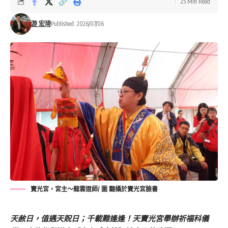
25 Min Read
游 宏琦
Published: 2026/07/06
寶光宮，宮主～龍雲道師/ 圖 翻攝於寶光宮臉書
天赦日，值遇天貺日；千載難逢逢！天寶光宮舉辦祈福科儀