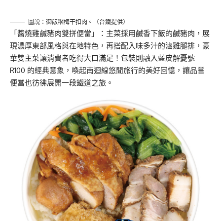
圖説：御飯𥹉梅干扣肉。（台鐵提供）
「醬燒雞鹹豬肉雙拼便當」：主菜採用鹹香下飯的鹹豬肉，展
現濃厚東部風格與在地特色，再搭配入味多汁的滷雞腿排，豪
華雙主菜讓消費者吃得大口滿足！包裝則融入藍皮解憂號
R100 的經典意象，喚起南迴線悠閒旅行的美好回憶，讓品嘗
便當也彷彿展開一段鐵道之旅。