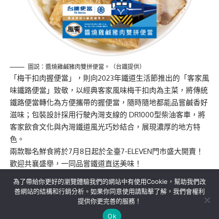
圖説：醬燒雞鹹豬肉雙拼便當。（台鐵提供）
「梅干扣肉握便當」，則向2023年鐵道生活節推出的「客家風
味鐵路便當」致敬，以經典客家風味梅干扣肉為主菜，將傳統
鐵路便當轉化為方便攜帶的握便當，隨時隨地都能品嘗鹹香好
滋味；包裝設計採用行駛內灣支線的 DR1000型柴油客車，將
客家飲食文化與內灣鐵道風光巧妙結合，展現濃厚的地方特
色。
兩款聯名鮮食將於7月8日起於全臺7-ELEVEN門市盛大開賣！
歡迎共襄盛舉，一同品嘗鐵道直送美味！
為了帶給你更好的瀏覽體驗我們的網站中有使用Cookie，幫助我們改
善網站的結構和行銷分析。如果你同意使用請點擊了解，我們會權利
提供你更完善的服務！
關於我們
隱私權政策
聯絡我們
Ok