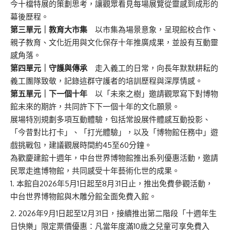
今十檔特展的策劃思考，讓觀眾看見每場展覽從靈感到成形的
幕後歷程。
第三單元｜教育大市集
以市集為場景意象，呈現館校合作、
親子教育、文化近用與文化保存十年推廣成果，並設有互動靈
感角落。
第四單元｜守護與傳承
走入義工的日常，向長年默默耕耘的
義工團隊致敬，記錄這群守護者的培訓歷程與深厚情感。
第五單元｜下一個十年
以「未來之樹」邀請觀眾寫下對博物
館未來的期許，共同許下下一個十年的文化願景。
展場特別規劃多項互動體驗，包括常設展件體感互動投影、
「今昔對比打卡」、「打光體驗」，以及「博物館任務中」遊
戲挑戰包，建議觀展時間約45至60分鐘。
為歡慶建館十週年，中台世界博物館推出系列優惠活動，邀請
民眾走進博物館，共同感受十年藝術化世的成果。
本館自2026年5月1日起至8月31日止，推出免費參觀活動，
中台世界博物館與木雕分館全面免費入館。
2026年9月1日起至12月31日，接續推出第二階段「十週年生
日快樂」限定票價優惠：凡當年度滿10歲之兒童可享免費入