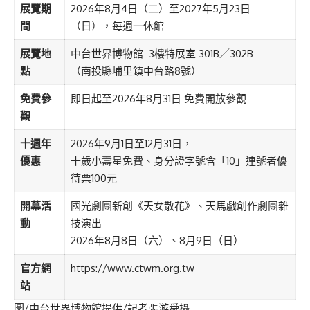
展覽期
2026年8月4日（二）至2027年5月23日
間
（日），每週一休館
展覽地
中台世界博物館 3樓特展室 301B／302B
點
（南投縣埔里鎮中台路8號）
免費參
即日起至2026年8月31日 免費開放參觀
觀
十週年
2026年9月1日至12月31日，
優惠
十歲小壽星免費、身分證字號含「10」連號者優
待票100元
開幕活
國光劇團新創《天女散花》、天馬戲創作劇團雜
動
技演出
2026年8月8日（六）、8月9日（日）
官方網
https://www.ctwm.org.tw
站
圖/中台世界博物館提供/記者張游舜攝