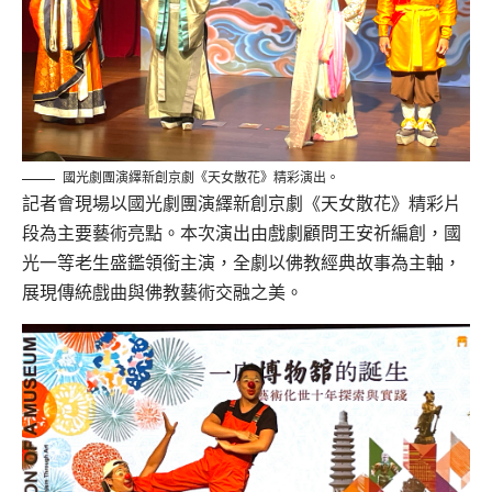
國光劇團演繹新創京劇《天女散花》精彩演出。
記者會現場以國光劇團演繹新創京劇《天女散花》精彩片
段為主要藝術亮點。本次演出由戲劇顧問王安祈編創，國
光一等老生盛鑑領銜主演，全劇以佛教經典故事為主軸，
展現傳統戲曲與佛教藝術交融之美。