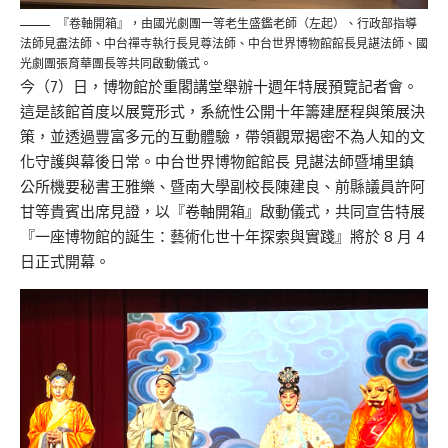
『卷軸開箱』，由國光劇團一等老生盛鑑老師（左起）、行政部指導
法師見盡法師、中台禪寺執行長見尊法師、中台世界博物館館長見諶法師、國
光劇團張育華團長等共同啟動儀式。
今（7）日，博物館於重閣講堂舉辦十週年特展預覽記者會。
這是該館首度以展覽形式，系統性公開十年籌建歷程與策展決
策，並透過豐富多元的互動體驗，帶領觀眾揭密不為人知的文
化守護與幕後日常。中台世界博物館館長 見諶法師暨埔里鎮
公所機要秘書王雅樂、暨南大學副校長陳建良、前縣議員許阿
甘等貴賓出席見證，以『卷軸開箱』啟動儀式，共同宣告特展
『一座博物館的誕生：藝術化世十年探索與實踐』將於 8 月 4
日正式開幕。