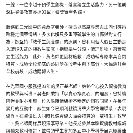
一線，一位卓越干預學生危機、落實獨立生活能力，另一位則
深耕資優教育長達33載，獲獎實至名歸。
服務於三光國中的黃彥庭老師，擅長以高度專業與正向引導策
略穩定個案情緒，多次化解具多重障礙學生的自傷與對立行
為。她堅持「教學生怎麼做」的原則，曾利用個人假日主動走
入環境失能的特教生家庭，指導學生分類、清理雜物，落實獨
立生活能力。此外，黃老師更因材施教，成功輔導原本具自閉
特質、成績全校墊底的蔡同學在段考中創下高分、大幅躍升至
全校前段，成功翻轉人生。
在光華國小服務達33年的吳正基老師，始終全心投入資優教育
的教學與輔導。吳老師秉持「以真心換真心」的理念，曾持續
陪伴並耐心引導一位入學時情緒極不穩定的個案同學，在長年
累月的互動中，該生如今已順利就讀清華大學物理學系，表現
優異。在資優班與同時具備資優與障礙特質的「雙特生」教學
上，吳老師同樣展現深厚專業。他長期參與本縣資優教材編輯
與補充教材修訂，並帶領學生參加多屆中小學科學展覽屢獲佳