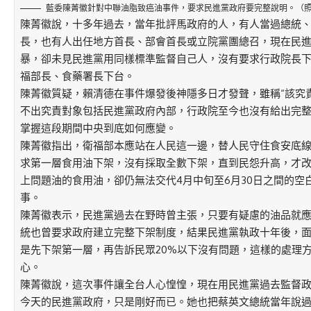
藍委陳菁徽針對中聯油脂致癌油事件，要求民進黨政府要完整說明。（
陳菁徽說，十多年過去，當年批評馬政府的人，有人當過總統
長，也有人出任地方首長、部會首長或立院黨團總召，現在民
暴，卻未見民進黨用同樣標準監督自己人，沒有要求行政院長
福部長、食藥署長下台。
陳菁徽質疑，賴清德在事件爆發後神隱多日才發聲，雖稱“該究
不出究責對象包括民進黨政府內部，行政院至今也沒有給出完
掌握這段期間中央到底如何應變。
陳菁徽指出，衛福部本應站在人民這一邊，替人民守住食安底
求第一層食用油下架，沒有採取全數下架，直到民怨升高，才改
上問題油的食用油，卻仍無法交代4月中旬至6月30日之間的空
事。
陳菁徽表示，民進黨過去在野時曾主張，只要有疑慮的油品就
統也曾要求政府建立完整下架制度，結果民進黨執政十年後，
是先下架第一層，再告訴民眾20%以下沒有問題，這樣的處理
心。
陳菁徽說，這次事件讓全台人心惶惶，現在用民進黨過去監督
今天的民進黨政府，只是剛好而已。她也把蔡英文總統當年說