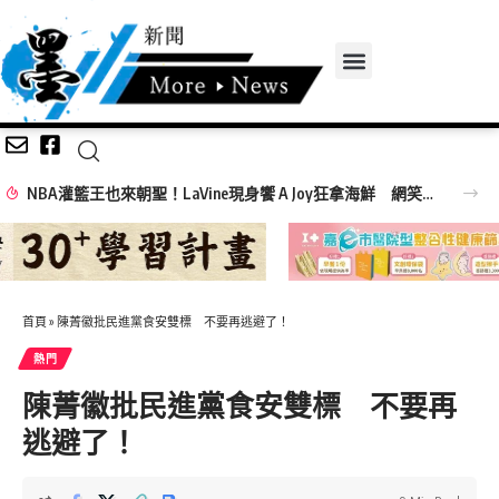
NBA灌籃王也來朝聖！LaVine現身饗 A Joy狂拿海鮮 網笑：吃飯免費看球星
首頁
»
陳菁徽批民進黨食安雙標 不要再逃避了！
熱門
陳菁徽批民進黨食安雙標 不要再
逃避了！