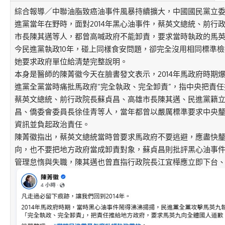
綜合報導／中聯油脂致癌油事件風暴持續擴大，中國國民黨立委
進黨當年在野時，面對2014年黑心油事件，蔡英文總統、前行
市長陳其邁等人，都曾高喊政府不能卸責，要求當時執政的馬
今民進黨執政10年，碰上同樣食安問題，卻完全沒用相同標準
她要求政府單位給清楚完整說明。
本身是醫師的陳菁徽今天在臉書發文表示，2014年馬政府時期
進黨全黨當時痛批馬政府“完全執政、完全卸責”，指中央把責
蔡英文總統、前行政院長蘇貞昌、高雄市長陳其邁、民進黨籍
昌、僑委會委員長徐佳青等人，當年都曾以嚴厲標準要求中央
資訊並負起政治責任。
陳菁徽指出，蔡英文總統當時曾要求馬政府不要逃避，應盡快
向，也不要把地方政府當成卸責對象，蘇貞昌則批評黑心油事
管理怠惰與失職，陳其邁也曾直指行政院長江宜樺應立即下台