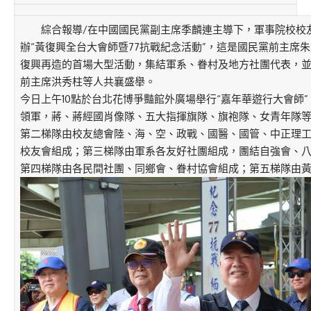
綜合報導/在中國國民黨副主席季麟連主導下，軍事院校校友
辦“黃復興全台大會師暨77抗戰紀念活動”，這是國民黨前主席
復興再造的首場大型活動，集結軍系、眷村及地方社團代表，
前主席洪秀柱等人共襄盛舉。
今日上午10點於台北花博爭豔館外廣場舉行“嘉年華遊行大會師
領軍，蔣、蔣經國肖像隊、五大指揮旗隊、旗袍隊、女青年隊
第二梯隊由校友總會陸、海、空、政戰、國醫、國管、中正理工
校友會組成；第三梯隊由軍系各友好社團組成，團結自強會、
第四梯隊由各民間社團、同鄉會、眷村協會組成；第五梯隊由黃