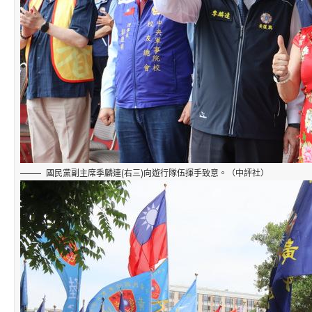
國民黨副主席季麟連(右三)向遊行隊伍揮手致意。（中評社）