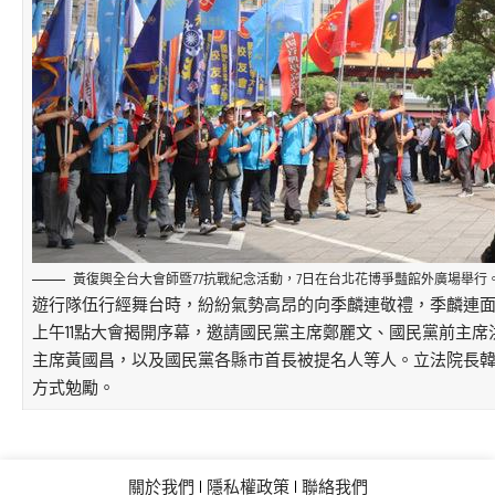
黃復興全台大會師暨77抗戰紀念活動，7日在台北花博爭豔館外廣場舉行
遊行隊伍行經舞台時，紛紛氣勢高昂的向季麟連敬禮，季麟連
上午11點大會揭開序幕，邀請國民黨主席鄭麗文、國民黨前主
主席黃國昌，以及國民黨各縣市首長被提名人等人。立法院長
方式勉勵。
關於我們
隱私權政策
聯絡我們