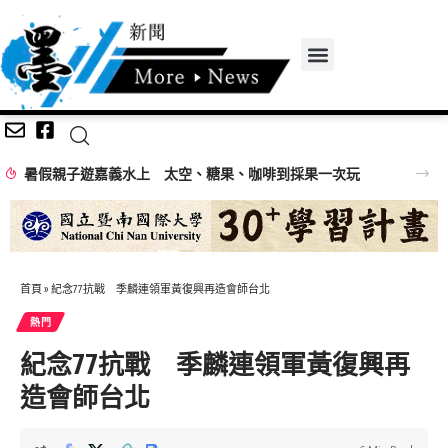
暑假親子遊嘉義水上 太空、糖果、咖啡到採果一次玩
首頁
»
紀念77抗戰 季麟連領軍黃復興再造會師台北
熱門
紀念77抗戰 季麟連領軍黃復興再
造會師台北