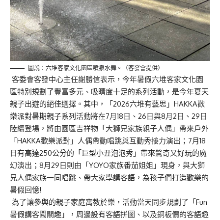
圖説：六堆客家文化園區噴泉水舞。（客發會提供）
客委會客發中心主任謝勝信表示，今年暑假六堆客家文化園
區特別規劃了豐富多元、吸
睛
度十足的系列活動，是今年夏天
親子出遊的絕佳選擇。
其中
，
「2026
六
堆
有藝思
」HAKKA歡
樂派對暑期親子系列活動
將在
7月18日
、
26日
與8月
2日
、
29日
陸續登場
，將由園區吉祥物「
大獅兄
家族
親子人偶
」帶來戶外
「HAKKA歡樂派對」人偶帶動唱跳與互動
秀
接力演出；7月18
日
有
高達250公分的「巨型小丑泡泡秀」帶來驚奇又好玩的魔
幻演出；8月29日則由「YOYO家族番茄姐姐」現身，與
大獅
兄
人
偶
家族一同唱跳、
帶大家
學
講客語，為孩子們打造
歡
樂的
暑假
回憶
!
為了讓參與的親子家庭寓教於樂，活動當天同步規劃了「Fun
暑假講客闖關趣」，周邊設有客語拼圖、以及銅板價的客語趣