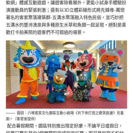
軟網」
體感互動
遊戲，讓遊客除看展外，
更
能小試身手
體驗扮
演運動員的緊張刺激
；
還有
以
3D立體彩繪
形式將先鋒堆-萬巒
著名的
客家聚落建築群-五溝水聚落
融
入特色
民俗，並巧妙把
五溝水的豐沛湧泉
與
多種原生水草和魚類
一起
呈現
，
絕對是喜
歡
打卡拍美照
的
遊客們
不可錯過的場景
。
圖説：六堆客家文化園區互動小劇場《共下來打怪之歡笑能量》兒童
劇。（客發會提供）
配合暑假
期間，
園區特別推出限定好康，不論平日或假日，