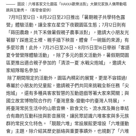
圖説：六堆客家文化園區「HAKKA歡樂派對」大獅兄家族人偶帶動唱
跳與互動秀。（客發會提供）
7月11日至12日、8月22日至23日推出「暑期親子共學特色露
營」體驗活動，讓全家在星空下夜觀園區生態；7月12日則有
「
蒔田農趣，共下禾做
暑假親子農
事派對」，邀請大小朋友光
著腳丫踩進泥土裡、
親手插下秧苗
，體會「一碗飯的來源」有
多麼珍貴
！
此外，
7
月
25
日至
26
日、
8
月
15
日至
16
日舉辦
「客語
夏令營營隊體驗活動」，
除了多元的藝文
活動外，
暑假期間
園
區更推出適合親子
參加
的「清涼
一
夏
˙水戰尖炮城
」，邀請大
家組隊報名參加。
除了期間限定的活動外，園區
內精彩的
展覽
，
更是不容錯過
!
專屬
於
小朋友的兒童館
，
邀請
親
子
們共同來
挑戰全新任務「
尖
炮城
」，還有多種
具
客家
智慧的
互動遊戲
等著大家來闖關
；
與
國立故宮博物院合作的「臺灣意象-變動中的臺灣人
特
展
」，
將
臺灣
常民生活中的山歌音樂、
飲食文化
、
流水席及舞台車結
合有趣的互動科技與影音展現，讓民眾
認識
六堆客家與多元族
群的常民
文化特色
。
「靚
靚
六堆」
常設展館更增設「六堆運動
會」主題，除介紹
其
歷史脈絡與重要事蹟外，也規劃了「六堆