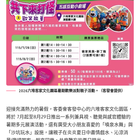
2026六堆客家文化園區暑期歡樂派對親子活動。（客發會提供）
迎接充滿
熱
力的暑假，
客委會客發中心的六堆客家文化園區，
將於 7月
起
至8月29日
推出
一系列兼具視
、
聽覺與感官體驗的
暑期多元
展演
活動
，
還
有
廣受
大小朋友喜愛
的「噴泉水舞」與
「沙坑玩水」設施，讓親子在炎炎夏日中盡情戲水、沁涼消