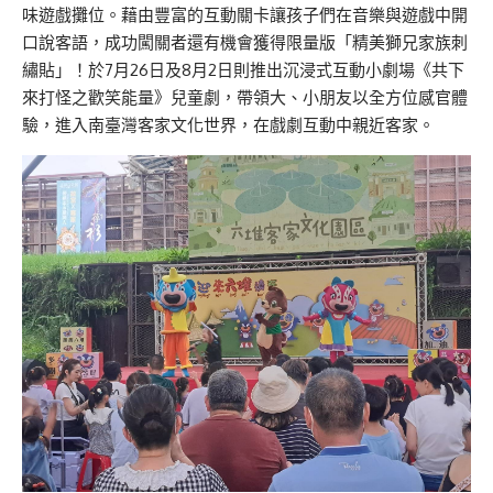
味遊戲攤位。
藉由
豐富的互動關卡讓孩子們在音樂與遊戲中開
口說客語，成功闖關者還有機會獲得限量版「精美獅兄家族刺
繡貼」！
於7月26日及8月2日
則
推出
沉
浸式互動小劇場《共下
來打怪之歡笑能量》
兒童劇
，帶領大
、
小朋友以全方位感官體
驗，進入南臺灣客家文化世界，在戲劇互動中
親近客家
。