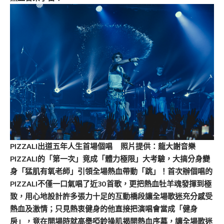
PIZZALI出道五年人生首場個唱 照片提供：龍大謝音樂
PIZZALI的「第一次」竟成「體力極限」大考驗，大搞分身變
身「猛肌有氧老師」引領全場熱血帶動「跳」！首次辦個唱的
PIZZALI不僅一口氣唱了近30首歌，更把熱血牡羊魂發揮到極
致，用心地設計許多張力十足的互動橋段讓全場歌迷充分感受
熱血及激情；只見熱衷健身的他直接把演唱會當成「健身
房」，竟在開場時就高舉啞鈴操肌揭開熱血序幕，讓全場歌迷