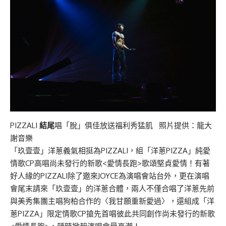
PIZZALI
結尾
唱「脫」俱佳放送福利秀猛肌 照片提供：龍大
謝音樂
「玖壹壹」洋蔥義氣相挺為PIZZALI，組「洋蔥PIZZA」純愛
情歌CP高唱尚未發行的新歌<愛情長跑>歌頌堅貞愛情！有著
好人緣的PIZZALI除了邀來JOYCE為演唱會站台外，更在演唱
會尾末請來「玖壹壹」的洋蔥合體，兩人不僅合唱了洋蔥先前
與美秀集團主唱狗柏合作的〈我甘願重新愛過〉，還組成「洋
蔥PIZZA」限定情歌CP搶先首唱彼此共同創作尚未發行的新歌