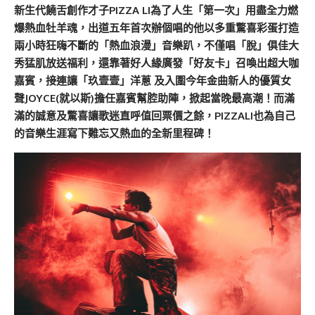
新生代饒舌創作才子PIZZA LI為了人生「第一次」用盡全力燃
爆熱血牡羊魂，出道五年首次辦個唱的他以多重驚喜彩蛋打造
兩小時狂嗨不斷的「熱血浪漫」音樂趴，不僅唱「脫」俱佳大
秀猛肌放送福利，還靠著好人緣廣發「好友卡」召喚出超大咖
嘉賓，接連讓「玖壹壹」洋蔥 及入圍今年金曲新人的優質女
聲JOYCE(就以斯)擔任嘉賓幫腔助陣，掀起當晚最高潮！而滿
滿的誠意及驚喜讓歌迷直呼值回票價之餘，PIZZALI也為自己
的音樂生涯寫下難忘又熱血的全新里程碑！