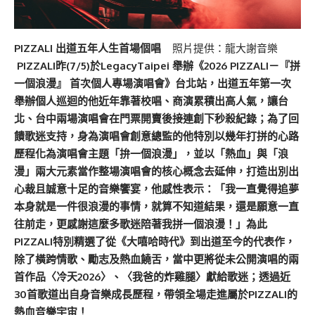
PIZZALI 出道五年人生首場個唱
照片提供：龍大謝音樂
PIZZALI昨(7/5)於LegacyTaipei 舉辦《2026 PIZZALI－『拼
一個浪漫』 首次個人專場演唱會》台北站，出道五年第一次
舉辦個人巡迴的他近年靠著校唱、商演累積出高人氣，讓台
北、台中兩場演唱會在門票開賣後接連創下秒殺紀錄；為了回
饋歌迷支持，身為演唱會創意總監的他特別以幾年打拼的心路
歷程化為演唱會主題「拚一個浪漫」，並以「熱血」與「浪
漫」兩大元素當作整場演唱會的核心概念去延伸，打造出別出
心裁且誠意十足的音樂饗宴，他感性表示：「我一直覺得追夢
本身就是一件很浪漫的事情，就算不知道結果，還是願意一直
往前走，更感謝這麼多歌迷陪著我拼一個浪漫！」為此
PIZZALI特別精選了從《大嘻哈時代》到出道至今的代表作，
除了橫跨情歌、勵志及熱血饒舌，當中更將從未公開演唱的兩
首作品〈冷天2026〉、〈我爸的炸雞腿〉獻給歌迷；透過近
30首歌道出自身音樂成長歷程，帶領全場走進屬於PIZZALI的
熱血音樂宇宙！