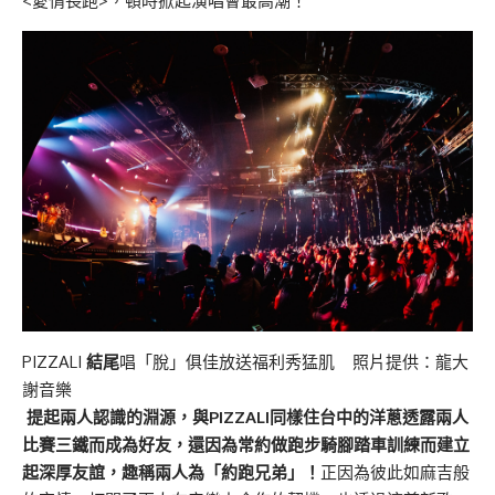
<愛情長跑>，頓時掀起演唱會最高潮！
PIZZALI
結尾
唱「脫」俱佳放送福利秀猛肌 照片提供：龍大
謝音樂
提起兩人認識的淵源，與PIZZALI同樣住台中的洋蔥透露兩人
比賽三鐵而成為好友，還因為常約做跑步騎腳踏車訓練而建立
起深厚友誼，趣稱兩人為「約跑兄弟」！
正因為彼此如麻吉般