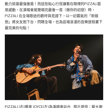
動力挺當最強後盾！而這些貼心行徑讓看在眼裡的PIZZALI甚
是感動，在演唱會尾聲唱完最後一首〈做你的初戀〉時，
PIZZALI 在全場歌迷的歡呼與見證下，以一記霸氣的「新娘
抱」將女友抱下台，閃瞎全場，也為這場浪漫的音樂旅程畫下
最完美的句點！
PIZZALI (右)邀來 JOYCE(左)為演唱會站台 照片提供：龍大謝