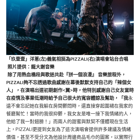
「玖壹壹」洋蔥(左)義氣相挺為PIZZALI(右)演唱會站台合唱
照片提供：龍大謝音樂
除了用熱血橋段與歌迷共赴『拼一個浪漫』 音樂旅程外，
PIZZALI夠不忘透過歌曲感謝在幕後默默支持自己的「辣個女
人」，在演唱出道初期創作<翼>時，他特別感謝自己女友當時
在疫情及事業低潮時給予自己很大的寬容體諒及幫助，「我
永
遠不會忘記她在我躲在房間鬱悶時，還直接穿起圍裙在我家的
餐廳幫忙！當時的我很抑鬱，我女友是唯一接下我情緒的人，
他給了我一對翅膀！」而兩人的甜蜜與默契不僅體現在生活
上，PIZZALI更提到女友為了這次演唱會提供許多建議及情緒
價值，甚至不受分文為他設計周邊商品毛巾的圖案，以實際行