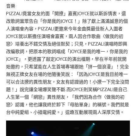
音樂
PIZZALI竟當女友的面「開撩」嘉賓JOYCE就以斯訴情衷，還
改歌詞當眾告白「你是我的JOYCE！」除了獻上滿滿誠意的個
人演唱會內容，PIZZALI更邀來今年金曲獎最佳新人入圍者
JOYCE就以斯擔任演唱會嘉賓，兩人因合作歌曲〈做我的初
戀〉培養出不錯交情及絕佳默契；只見，PIZZALI演唱時即興
改編歌詞，把原本的歌詞唱成「JOYCE是我的唯一，你是我的
JOYCE」，更透露了敲定JOYCE的演出檔期，早在半年前就開
始邀約，只希望能在人生首場專場跟她「拼一個浪漫」！完全
無視正牌女友在場的他隨後笑說：「因為JOYCE是我目前唯一
可以合法撩的異性朋友，女友有認證過的！小撩一下完全沒問
題！」說完讓全場爆笑聲不斷.而JOYCE則笑稱PIZZALI是自己
人生第一個「網戀」異性朋友，「我們因為合作〈做我的初
戀〉認識，他也讓我終於卸下『母胎單身』的稱號。我們就是
台中純愛組、小插電純愛。」逗趣互動展現兩人深厚交情。