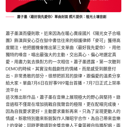
蕭子墨〈最好我先愛你〉單曲封面 照片提供：植光土壤音創
蕭子墨演而優則歌，近來因為在暖心賣座國片《陽光女子合唱
團》飾演與安心亞在獄中書信往來的辯護律師「麥可」獲得高
度關注，他把握機會推出第三支單曲〈最好我先愛你〉，用他
獨特的嗓音，唱出最強大的主動，交出真心、偏心地選定真
愛，用盡力氣去換對方的一次相信。蕭子墨透露，第一次聽到
DEMO的時候，其實沒有戲劇性的情緒，而是感受到願意付
出、非常勇敢的部分，很想把抓耳的旋律，跟偏愛的溫柔分享
給大家。單曲7月6日在好事989電台首播，7月7日正式上架串
流平台。
這次推出新作品，蕭子墨在音樂上展現極大的野心與堅持。錄
音過程不僅是在增加挑戰自我聲音的極限，更在配唱完成後，
因為自我要求更好，主動要求重新再來，只為了呈現更動人的
情感。新歌特別邀來新銳製作人陳昭宇合作，為自己帶來音樂
上的突破；同時更邀請到金獎音樂人王彙筑親自指導配唱，兩