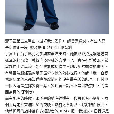
蕭子墨第三支單曲〈最好我先愛你〉 認曾遇遺憾、有些人只
是陪你走一段 照片提供：植光土壤音創
事實上在蕭子墨先前參與商業演出時，他就已經搶先唱過這首
抓耳的抒情歌，獲得許多粉絲的喜愛，也一直在社群敲碗，希
望趕快上架串流，如今終於成功催生。聊起配唱想像的畫面，
有豐富演戲經驗的蕭子墨分享他的內心世界，他說「我一直想
像的是兩個人都知道這段感情可能沒有最完美的結果，但其中
一個人還是選擇多愛一點、多包容一點。不是因為委屈，而是
因為真的很珍惜。」
而在配唱的時候，蕭子墨的腦海裡還有一段短影音小劇場，兩
個主角走在充滿星星的夜晚，沒有太多對話、默默陪伴彼此，
他將抓耳的旋律當作這短影音的BGM，把「我知道，但我還是