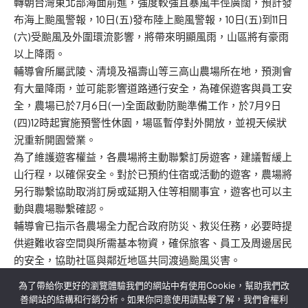
轉朝台灣東北部海面前進，強度較強且暴風半徑廣闊，
預計發
布海上颱風警報，10日(五)發布陸上颱風警報，10日(
五)到11日
(六)受颱風及外圍環流影響，將帶來明顯風雨，
山區將有豪雨
以上降雨。
輔導會所屬武陵、清境及福壽山等三高山農場所在地，
預測會
有大量降雨，並可能影響道路通行安全，
為確保遊客與員工安
全，農場已於7月6日(一)
全面啟動防颱準備工作，於7月9日
(四)
12時起實施預警性休園，場區暫停對外開放，
並視天候狀
況重新開園營業。
為了維護遊客權益，各農場將主動聯繫訂房遊客，
建議暫緩上
山行程，以確保安全。對於已預約住宿或活動的遊客，
農場將
另行聯繫協助取消訂房或延期入住等相關事宜，
遊客也可以主
動與農場聯繫確認。
輔導會已指示各農場全力配合政府防災、救災任務，
必要時提
供避難收容空間與所需基本物資，確保旅客、
員工及周邊居民
的安全，協助社區與鄰近地區共同渡過颱風災害。
為了帶給你更好的瀏覽體驗我們的網站中有使用Cookie，幫助我們改
善網站的結構和行銷分析。如果你同意使用請點擊了解，我們會權利