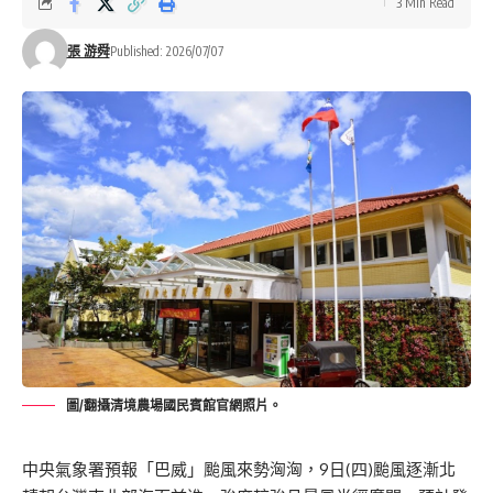
3 Min Read
張 游舜
Published: 2026/07/07
圖/翻攝清境農場國民賓館官網照片。
中央氣象署預報「巴威」颱風來勢洶洶，9日(四)
颱風逐漸北