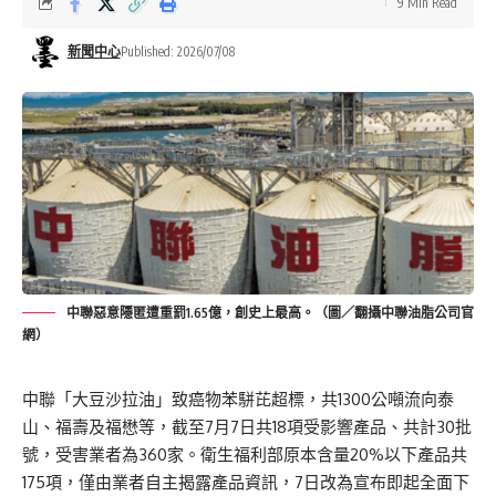
9 Min Read
新聞中心
Published: 2026/07/08
中聯惡意隱匿遭重罰1.65億，創史上最高。（圖／翻攝中聯油脂公司官
網）
中聯「大豆沙拉油」致癌物苯駢芘超標，共1300公噸流向泰
山、福壽及福懋等，截至7月7日共18項受影響產品、共計30批
號，受害業者為360家。衛生福利部原本含量20%以下產品共
175項，僅由業者自主揭露產品資訊，7日改為宣布即起全面下