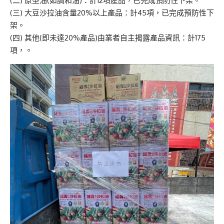
(二) 原型油(如調和油)：計12項產品，已完成預防性下架。
(三) 大豆沙拉油含量20%以上產品：計45項，已完成預防性下
架。
(四) 其他(即未達20%產品)由業者自主揭露產品資訊：計175
項，。