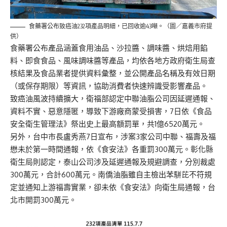
食藥署公布致癌油232項產品明細，已回收逾43噸。（圖／嘉義市府提
供）
食藥署公布產品涵蓋食用油品、沙拉醬、調味醬、烘焙用餡
料、即食食品、風味調味醬等產品，均依各地方政府衛生局查
核結果及食品業者提供資料彙整，並公開產品名稱及有效日期
（或保存期限）等資訊，協助消費者快速辨識受影響產品。
致癌油風波持續擴大，衛福部認定中聯油脂公司因延遲通報、
資料不實、惡意隱匿，導致下游廠商蒙受損害，7日依《食品
安全衛生管理法》祭出史上最高額罰單，共1億6520萬元。
另外，台中市長盧秀燕7日宣布，涉案3家公司中聯、福壽及福
懋未於第一時間通報，依《食安法》各重罰300萬元。彰化縣
衛生局則認定，泰山公司涉及延遲通報及規避調查，分別裁處
300萬元，合計600萬元。南僑油脂雖自主檢出苯駢芘不符規
定並通知上游福壽實業，卻未依《食安法》向衛生局通報，台
北市開罰300萬元。