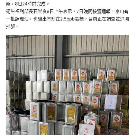
架，8日24時前完成。
衛生福利部長石崇良8日上午表示，7日晚間接獲通報，泰山有
一批調理油，也驗出苯駢芘2.5ppb超標，目前正在調查並追溯
批號。