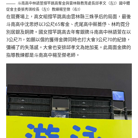
斗南高中林語萱撐竿跳高奪金與雲林縣教育處長邱孝文（左2）國中體
促會主委張秀琪校長（左1）教練楊至傑（右1）
在競賽場上，高女組撐竿跳高由雲林縣三姝爭后的局面，最後
斗南高中沈思妤以3公尺65奪金、虎尾高中蔡蕎伃、林昀霓分
別居銀及銅牌。國女撐竿跳高去年奪銀牌斗南高中林語萱在以
3公尺71，如願以償的獲得金牌同時也打大會3公尺70的紀錄，
彌補了的失落感。大會也安排邱孝文為她加冕。此兩面金牌的
指導教練都是斗南高中楊至傑老師。