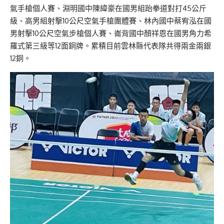
氣手槍個人賽、淵明國中陳緯豪在國男組跆拳道對打45公斤
級、高男組射擊10公尺空氣手槍團體賽、林內國中蔡宥泓在國
男射擊10公尺空氣步槍個人賽、崙背國中顏祥恩在國男角力希
羅式第三級等12面銅牌。累積目前雲林縣代表隊共得兩金兩銀
12銅。