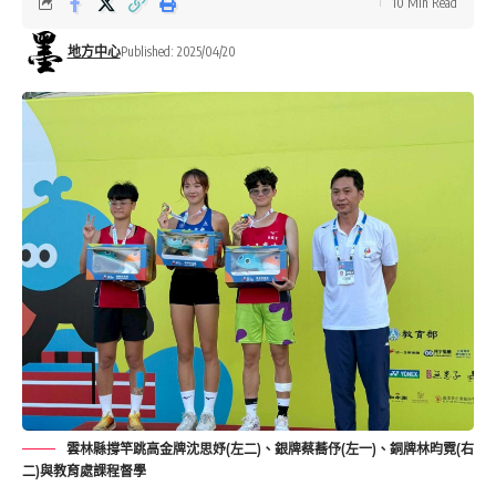
10 Min Read
地方中心
Published: 2025/04/20
雲林縣撐竿跳高金牌沈思妤(左二)、銀牌蔡蕎伃(左一)、銅牌林昀霓(右
二)與教育處課程督學