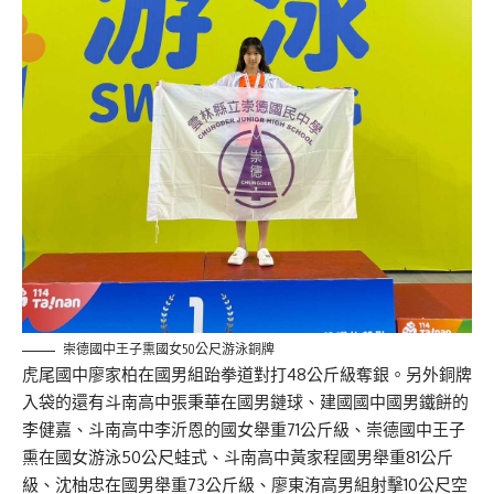
崇德國中王子熏國女50公尺游泳銅牌
虎尾國中廖家柏在國男組跆拳道對打48公斤級奪銀。另外銅牌
入袋的還有斗南高中張秉華在國男鏈球、建國國中國男鐵餅的
李健嘉、斗南高中李沂恩的國女舉重71公斤級、崇德國中王子
熏在國女游泳50公尺蛙式、斗南高中黃家程國男舉重81公斤
級、沈柚忠在國男舉重73公斤級、廖東洧高男組射擊10公尺空