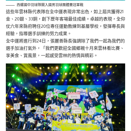
西螺國中羽球隊關入國男羽球團體賽冠軍戰
這些年雲林縣代表隊在全中運表現非常出色，如上屆共獲得21
金、20銀、33銅，創下歷年客場最佳成績。卓越的表現，全仰
仗六年來縣府聘任20位專任運動教練到基層學校，發揮專長與
經驗，指導選手訓練的努力成果。
全中運將進行到24日，張麗善縣長強調除了我們一起為我們的
選手加油打氣外，「我們更歡迎全國鄉親十月來雲林看比賽、
享美食、賞風景，一起感受雲林的熱情與精彩。