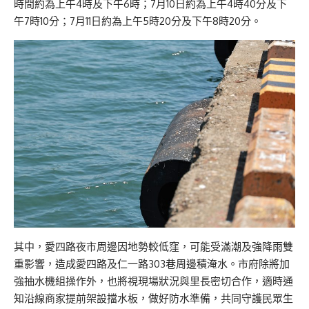
時間約為上午4時及下午6時；7月10日約為上午4時40分及下
午7時10分；7月11日約為上午5時20分及下午8時20分。
其中，愛四路夜市周邊因地勢較低窪，可能受滿潮及強降雨雙
重影響，造成愛四路及仁一路303巷周邊積淹水。市府除將加
強抽水機組操作外，也將視現場狀況與里長密切合作，適時通
知沿線商家提前架設擋水板，做好防水準備，共同守護民眾生