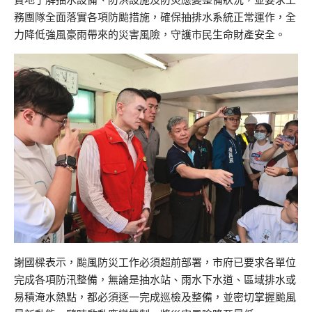
務團隊全面落實各項防颱措施，確保抽排水系統正常運作，全
力降低強風豪雨帶來的災害風險，守護市民生命財產安全。
謝國樑表示，颱風防災工作必須超前部署，市府已要求各單位
完成各項防汛整備，無論是抽水站、雨水下水道、區域排水或
易積淹水熱點，都必須逐一完成巡檢及整備，並密切掌握颱風