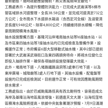
最新動態，隨時啟動應變機制，將災害風險降至最低。
工務處表示，為提升整體防洪能力，已完成大武崙溪等6條市
管區域排水河道整理，全長38.58公里，並完成河道清淤732立
方公尺；全市雨水下水道排水箱涵（含西定河全線）及涵管清
淤長度11,948公尺、除草4,800公尺，持續維持排水順暢，降低
豪雨期間積淹水風險。
抽水設施整備方面，基隆河沿岸堵南抽水站等16座抽水站，以
及市區東四抽水站等7座抽水站均已完成檢查及整備作業，設
備運作正常；市府備妥6部大型移動式抽水機，其中2部已提前
部署於大武崙溪武嶺街口及東四碼頭旁待命，將視水位變化立
即投入抽排作業，確保各項抽排設施發揮最大效能。
此外，堵南地下道、八堵路鐵路涵洞等2處車行地下道，以及
東岸廣場、城隍廟等2處人行地下道，其抽水設備、配電盤等
設施均已完成巡檢測試，目前運作正常，可有效因應颱風期間
排水需求。
工務處指出，由於巴威颱風路徑具有西北颱特性，容易造成北
海岸及基隆沿海地區風浪增強，若適逢天文大潮，沿海低窪地
區積淹水風險將提高。依據中央氣象署潮汐預報，7月9日滿潮