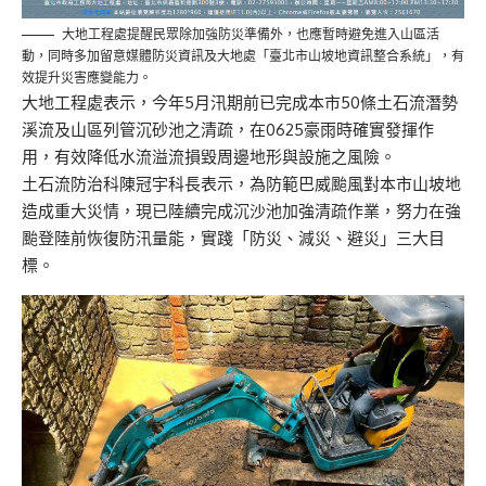
大地工程處提醒民眾除加強防災準備外，也應暫時避免進入山區活
動，同時多加留意媒體防災資訊及大地處「臺北市山坡地資訊整合系統」，有
效提升災害應變能力。
大地工程處表示，今年5月汛期前已完成本市50條土石流潛勢
溪流及山區列管沉砂池之清疏，在0625豪雨時確實發揮作
用，有效降低水流溢流損毀周邊地形與設施之風險。
土石流防治科陳冠宇科長表示，為防範巴威颱風對本市山坡地
造成重大災情，現已陸續完成沉沙池加強清疏作業，努力在強
颱登陸前恢復防汛量能，實踐「防災、減災、避災」三大目
標。