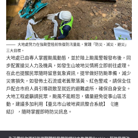
大地處努力在強颱登陸前恢復防汛量能，實踐「防災、減災、避災」
三大目標。
大地處已由專人掌握颱風動態，並於陸上颱風警報發布後，同
步配置搶災人力及機具，如發生山坡地災情將立即前往處理。
在此也提醒民眾隨時留意氣象資訊，提早做好防颱準備，減少
災害損失，如發佈土石流或老舊聚落黃、紅色警戒，請保全住
戶配合市府人員引導疏散至就近的避難處所，確保自身安全。
大地工程處籲請民眾，颱風不能輕忽，儘量避免從事山區活
動，建議多加利用【臺北市山坡地資訊整合系統】（
[連
結]
），隨時掌握即時防災訊息。