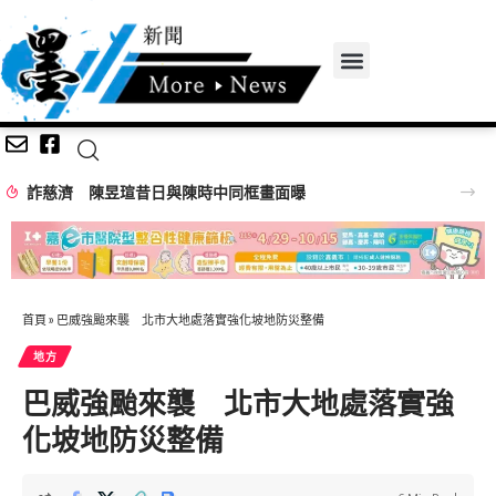
詐慈濟 陳昱瑄昔日與陳時中同框畫面曝
首頁
»
巴威強颱來襲 北市大地處落實強化坡地防災整備
地方
巴威強颱來襲 北市大地處落實強
化坡地防災整備