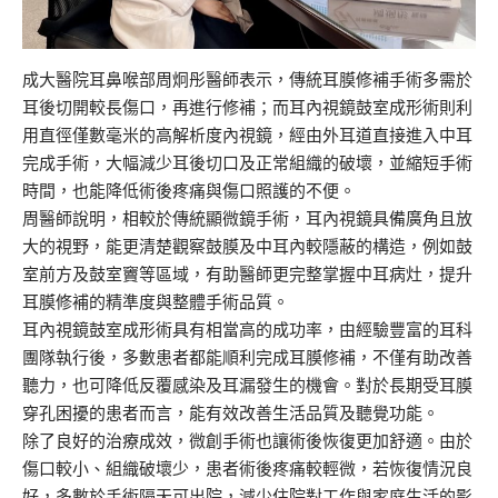
成大醫院耳鼻喉部周炯彤醫師表示，傳統耳膜修補手術多需於
耳後切開較長傷口，再進行修補；而耳內視鏡鼓室成形術則利
用直徑僅數毫米的高解析度內視鏡，經由外耳道直接進入中耳
完成手術，大幅減少耳後切口及正常組織的破壞，並縮短手術
時間，也能降低術後疼痛與傷口照護的不便。
周醫師說明，相較於傳統顯微鏡手術，耳內視鏡具備廣角且放
大的視野，能更清楚觀察鼓膜及中耳內較隱蔽的構造，例如鼓
室前方及鼓室竇等區域，有助醫師更完整掌握中耳病灶，提升
耳膜修補的精準度與整體手術品質。
耳內視鏡鼓室成形術具有相當高的成功率，由經驗豐富的耳科
團隊執行後，多數患者都能順利完成耳膜修補，不僅有助改善
聽力，也可降低反覆感染及耳漏發生的機會。對於長期受耳膜
穿孔困擾的患者而言，能有效改善生活品質及聽覺功能。
除了良好的治療成效，微創手術也讓術後恢復更加舒適。由於
傷口較小、組織破壞少，患者術後疼痛較輕微，若恢復情況良
好，多數於手術隔天可出院，減少住院對工作與家庭生活的影