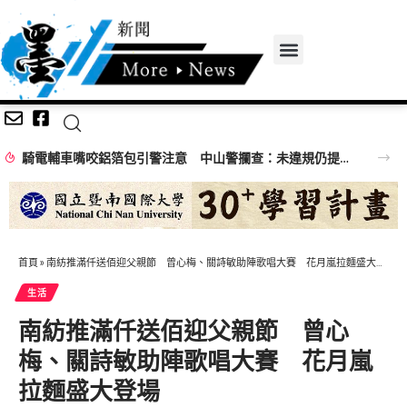
騎電輔車嘴咬鋁箔包引警注意 中山警攔查：未違規仍提醒專心騎乘
首頁
»
南紡推滿仟送佰迎父親節 曾心梅、關詩敏助陣歌唱大賽 花月嵐拉麵盛大登場
生活
南紡推滿仟送佰迎父親節 曾心
梅、關詩敏助陣歌唱大賽 花月嵐
拉麵盛大登場