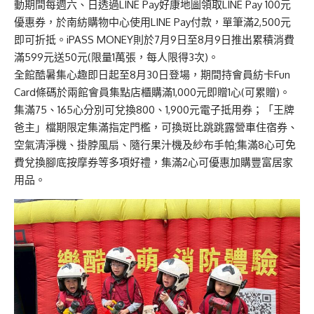
動期間每週六、日透過LINE Pay好康地圖領取LINE Pay 100元
優惠券，於南紡購物中心使用LINE Pay付款，單筆滿2,500元
即可折抵。iPASS MONEY則於7月9日至8月9日推出累積消費
滿599元送50元(限量1萬張，每人限得3次)。
全館酷暑集心趣即日起至8月30日登場，期間持會員紡卡Fun
Card條碼於兩館會員集點店櫃購滿1,000元即贈1心(可累贈)。
集滿75、165心分別可兌換800、1,900元電子抵用券；「王牌
爸主」檔期限定集滿指定門檻，可換斑比跳跳露營車住宿券、
空氣清淨機、掛脖風扇、隨行果汁機及紗布手帕;集滿8心可免
費兌換腳底按摩券等多項好禮，集滿2心可優惠加購豐富居家
用品。