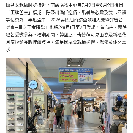
隨著父親節腳步接近，南紡購物中心自7月9日至8月9日推出
「王牌爸主」檔期，除祭出滿仟送佰、酷暑集心趣及雙卡回饋
等優惠外，年度盛事「2026第四屆南紡盃歌唱大賽暨評審音
樂會─星之王者降臨」也將於8月1日至2日登場，曾心梅、關詩
敏皆受邀參與。檔期期間，韓國展、奇妙萌可見面會及新櫃花
月嵐拉麵亦將陸續登場，滿足民眾父親節送禮、聚餐及休閒需
求。