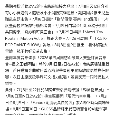
暑期強檔活動於A2館1F南紡廣場接力登場！7月11日及12日分別
有小小賽道情人體驗及小小消防英雄體驗，期間同步推出兒童
職能主題市集。7月18日舉辦「指間傳愛 臺南Hand溫暖」115年
度臺南視障按摩行銷記者會。7月19日由雲朵姐姐與橘子姐姐
共同帶來「奇妙萌可見面會」。7月25日舉辦「Mazel Tov
Roots In Motion Vol.5」舞蹈大賽。7月26日展開「TTK.5 K-
POP DANCE SHOW」舞展。8月8日至9日推出「暑休騎龍大
冒險」親子共好公益市集。
臺南年度音樂盛事「2026第四屆南紡盃歌唱大賽暨評審音樂
會─星之王者降臨」將於8月1日至2日在A2館1F南紡廣場隆重登
場，首日邀請金曲歌后曾心梅與華星冠軍關詩敏獻唱並擔任評
審，次日由原民歌手周莉文接力獻唱，邀請民眾一同聆聽動人
樂聲。
此外，7月8日至22日於A1館4F樂活廣場舉辦「韓國物產展」。
7月18日至19日於A2館1F挑空區展開「現代汽車車展」。7月21
日至8月9日，「Funbox潮流玩具快閃店」於A1館1F時尚廣場登
場。8月5日至30日，GUESS品牌結束代理特賣會於A1館5F夢