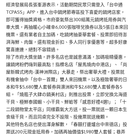
經濟發展局長張峯源表示，活動期間民眾只需登入「台中通
TCPASS」APP，進入台中鍋烤節專區投下喜愛的鍋烤店家，
即可獲得抽獎資格。市府豪氣祭出300組萬元鍋烤抵用券與汽
車大獎，再抽暖心小確幸6,000張咖啡兌換券以及5張日本來回
機票。還有業者自主加碼，吃鍋烤抽豪華套餐、投票即招待澎
湃海鮮、肉盤，還有現金折扣、多人同行享優惠等，超多好康
驚喜連連，絕對不容錯過。
除了市府大獎坐鎮，許多名店也是誠意滿滿，加碼吸睛優惠，
讓鍋烤粉們嗨到最高點！指標名店「屋馬燒肉中港店」、「尚
屋新韓式烤肉-漢神洲際店」大暴走，祭出奢華大禮，投票就
有機會抽中「台中－首爾」雙人來回機票，以及極致奢華的日
本和牛$5,680雙人套餐券與澳洲和牛$2,680雙人套餐券各5
組。「燒瓶子大肆の鍋美村店」則推出投票，立即兌換北海道
干貝、極鮮泰國蝦、小干貝、鮮蛤等「感恩好禮4選1」；「十
二段鍋物堂太平店」同樣霸氣大方送，投一票就送一顆日本生
食級干貝，而且同桌完全不設限、投幾票就送幾顆。
其他特色名店也使出渾身解數，「春囍打邊爐台中崇德店」投
票送200元現金抵用券，加碼再抽價值$1,980雙人套餐；巷弄