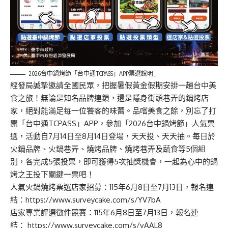
2026台中鍋烤節「台中通TCPASS」APP票選說明_
經發局誠摯邀請全國民眾，把握暑假黃金假期安排一趟台中美
食之旅！無論是知名品牌連鎖，還是隱身街頭巷弄的鍋烤店
家，絕對能滿足每一位饕客的味蕾。品嚐美食之餘，別忘了打
開「台中通TCPASS」APP，參加「2026台中鍋烤節」人氣票
選，活動自7月14日至8月14日登場，天天投、天天抽。每日於
火鍋品牌、火鍋巷弄、燒烤品牌、燒烤巷弄及蔬食等5個組
別，各完成5張投票，即可獲得5次抽獎機會，一起為心中的鍋
烤之王投下關鍵一票吧！
人氣火鍋燒烤票選店家招募：115年6月8日至7月13日，報名連
結：
https://www.surveycake.com/s/YV7bA
店家專業評選徵件競賽：115年6月8日至7月13日，報名連
結：
https://www.surveycake.com/s/vAAL8