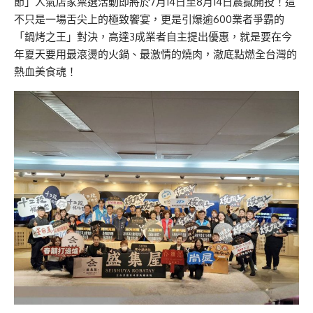
節」人氣店家票選活動即將於7月14日至8月14日震撼開投！這
不只是一場舌尖上的極致饗宴，更是引爆逾600業者爭霸的
「鍋烤之王」對決，高達3成業者自主提出優惠，就是要在今
年夏天要用最滾燙的火鍋、最激情的燒肉，澈底點燃全台灣的
熱血美食魂！