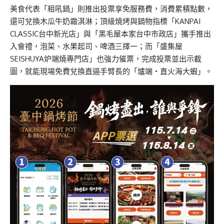
美食代表「粗吼鍋」則推出投票享免服務費，消費累積點數，
還可兌換木瓜牛奶霜淇淋；頂級燒烤與鍋物指標「KANPAI
CLASSIC台中新光店」與「黑毛屋本家台中市政店」攜手推出
入會禮，泡菜、水果起司、啤酒三擇一；而「盛集屋
SEISHUYA炉端燒專門店」也強力催票，完成投票並出示截
圖，就能現場免費兌換直逼手臂長的「爐端・直火海大蝦」。