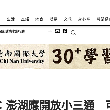
方
生活
產經
綜合
娛樂
文教
身心𩆜
醫藥健
發起認購水梨行動
：澎湖應開放小三通 