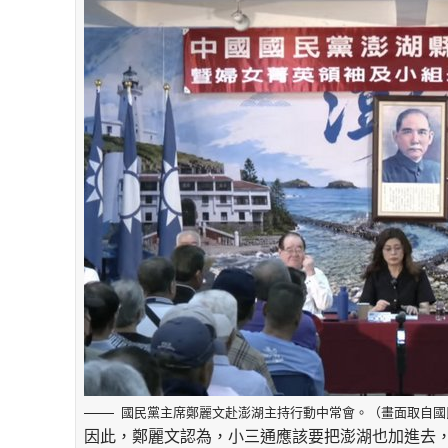
國民黨主席鄭麗文赴澎湖主持行動中常會。（畫面取自國民黨Y
因此，鄭麗文認為，小三通應該要把澎湖也加進去