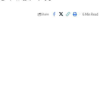
6 Min Read
Share