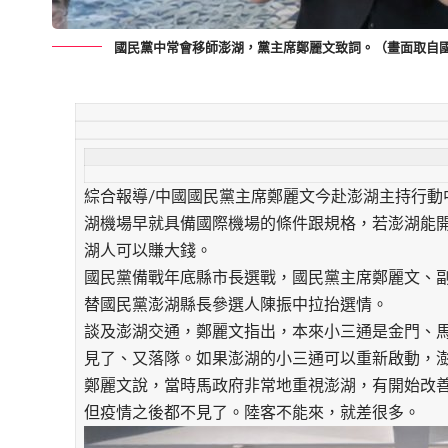
國民黨中常會移師澎湖，黨主席鄭麗文致詞。（畫面取自國民黨
綜合報導/中國國民黨主席鄭麗文今赴澎湖主持行動
湖機場早就具備國際機場的條件跟規格，若澎湖能
湖人可以賺大錢。
國民黨備戰年底縣市長選戰，國民黨主席鄭麗文、
替國民黨澎湖縣長參選人陳振中拉抬選情。
談及澎湖交通，鄭麗文指出，本來小三通是金門、
見了、又落隊。如果澎湖的小三通可以重新啟動，
鄭麗文說，當時馬政府非常地重視澎湖，有開始改
但疫情之後都不見了。陸客不能來，就差很多。