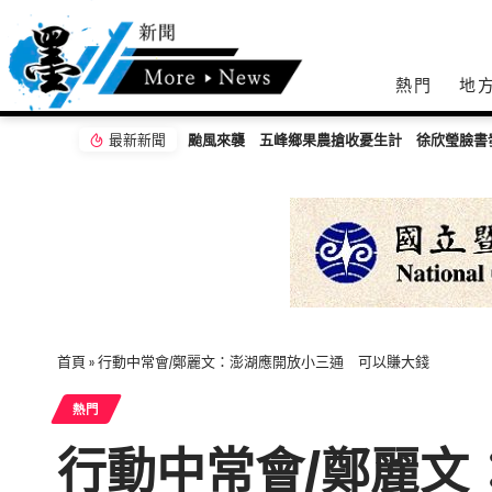
熱門
地
最新新聞
颱風來襲 五峰鄉果農搶收憂生計 徐欣瑩臉書
首頁
»
行動中常會/鄭麗文：澎湖應開放小三通 可以賺大錢
熱門
行動中常會/鄭麗文