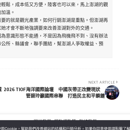
較輕鬆，成本低又方便，陸客也可以來，馬上澎湖的觀
的加溫。
重要的就是觀光產業，如何行銷澎湖是重點。但澎湖再
以她才會不斷地強調要來改善澎湖對外的交通。
因為意識形態不能通，不是因為飛機飛不到、沒有辦法
市公所、縣議會，聯手團結，幫澎湖人爭取權益、預
。
NEXT ARTICLE
董
2026 TIOF海洋國際論壇 中國灰帶正改變現狀
管碧玲籲國際串聯 打造民主和平鎖鏈
關於我們
隱私權政策
聯絡我們
用Cookie，幫助我們改善網站的結構和行銷分析。如果你同意使用請點擊了