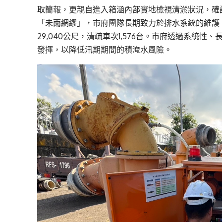
取簡報，更親自進入箱涵內部實地檢視清淤狀況，確
「未雨綢繆」，市府團隊長期致力於排水系統的維護
29,040公尺，清
疏車次
1,576
台
。市府透過系統性、
發揮，以降低汛期期間的積淹水風險。