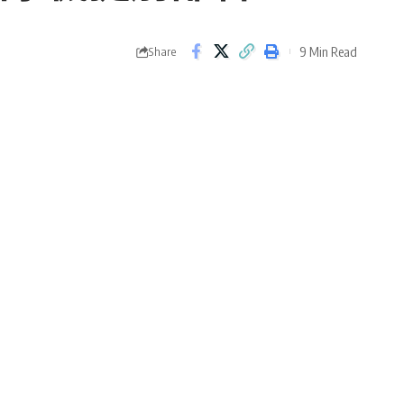
9 Min Read
Share