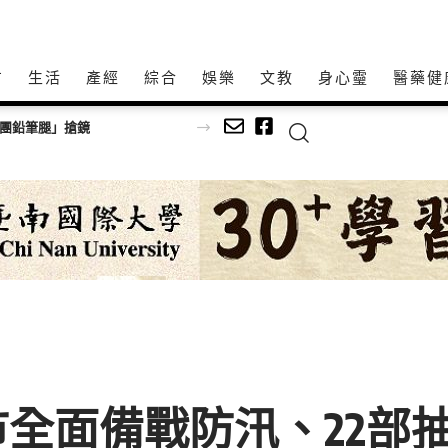
方
生活
產經
綜合
娛樂
文教
身心𩆜
醫藥健
師以生命經驗打造共學平台
全面備戰防汛、22部