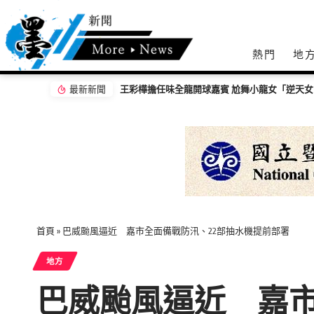
熱門
地
最新新聞
【百工達人】 從音樂教育到生命陪伴 黛玉老
首頁
»
巴威颱風逼近 嘉市全面備戰防汛、22部抽水機提前部署
地方
巴威颱風逼近 嘉市