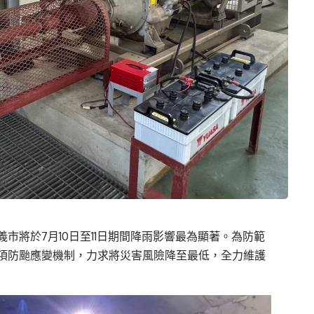
將於7月10日至11日期間
降雨影響最為顯著
。為防範
項防颱應變機制，力求將災害風險降至最低，全力維護