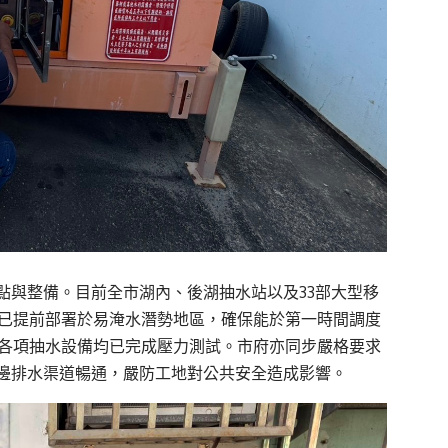
點與整
備。目前全市湖內、後湖抽水站以及33部大型移
部已提前部署於易淹水潛勢地區，確保能於第一時間調度
，各項抽水設備均已完成壓力測試。市府亦同步嚴格要求
邊排水渠道暢通，嚴防工地對公共安全造成影響。