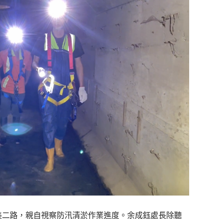
美二路，親自視察防汛清淤作業進度。余成鈺處長除聽