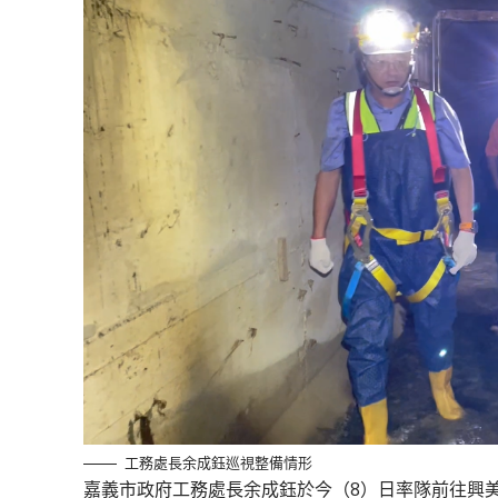
工務處長余成鈺巡視整備情形
嘉義市政府工務處長余成鈺於今（8）日率隊前往興