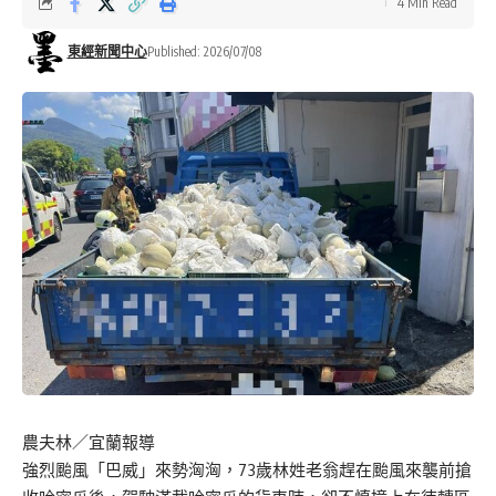
4 Min Read
東經新聞中心
Published: 2026/07/08
農夫林／宜蘭報導
強烈颱風「巴威」來勢洶洶，73歲林姓老翁趕在颱風來襲前搶