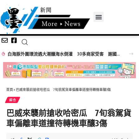
白海豚外圍環流遇大潮釀海水倒灌 30多商家受害 謝國樑親赴慰問
首頁
»
巴威來襲前搶收哈密瓜 7旬翁駕貨車偏離車道撞待轉機車釀3傷
綜合
巴威來襲前搶收哈密瓜 7旬翁駕貨
車偏離車道撞待轉機車釀3傷