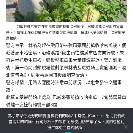
73歲林姓老翁趕在颱風來襲前搶收哈密瓜後，駕駛滿載哈密瓜的貨車
時，不慎撞上在待轉區停等的機車與臨停轎車，造成3人受傷送醫，哈密瓜摔
爛報銷。
警方表示，林翁為趕在颱風帶來強風豪雨前搶收哈密瓜後，便
載著滿車哈密瓜，沿礁溪路3段由南往礁溪市區方向行駛，未
料在半途發生車禍，導致整車瓜果大量摔爛報銷。警方到場
後，第一時間封鎖現場並對肇事林翁及羅姓騎士實施酒測，酒
測值皆為0，細肇事原因待後續調查釐清。
警方呼籲，用路人應隨時注意車前狀況，以避免發生交通事
故。
此篇文章最開始出處為:
巴威來襲前搶收哈密瓜 7旬翁駕貨車
偏離車道撞待轉機車釀3傷
為了帶給你更好的瀏覽體驗我們的網站中有使用Cookie，幫助我們改
善網站的結構和行銷分析。如果你同意使用請點擊了解，我們會權利
提供你更完善的服務！
關於我們
隱私權政策
聯絡我們