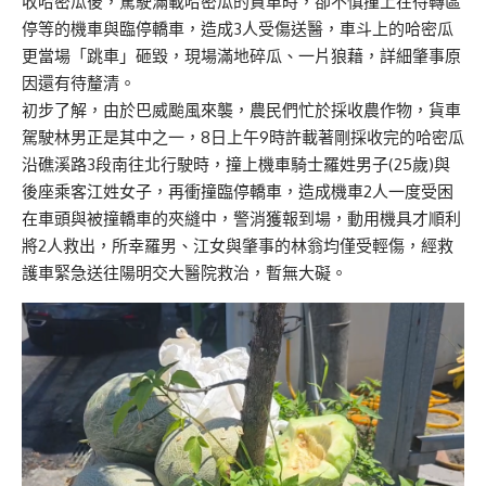
收哈密瓜後，駕駛滿載哈密瓜的貨車時，卻不慎撞上在待轉區
停等的機車與臨停轎車，造成3人受傷送醫，車斗上的哈密瓜
更當場「跳車」砸毀，現場滿地碎瓜、一片狼藉，詳細肇事原
因還有待釐清。
初步了解，由於巴威颱風來襲，農民們忙於採收農作物，貨車
駕駛林男正是其中之一，8日上午9時許載著剛採收完的哈密瓜
沿礁溪路3段南往北行駛時，撞上機車騎士羅姓男子(25歲)與
後座乘客江姓女子，再衝撞臨停轎車，造成機車2人一度受困
在車頭與被撞轎車的夾縫中，警消獲報到場，動用機具才順利
將2人救出，所幸羅男、江女與肇事的林翁均僅受輕傷，經救
護車緊急送往陽明交大醫院救治，暫無大礙。