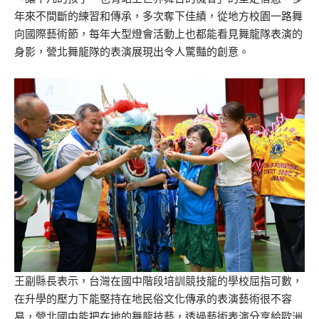
年來不間斷的練習和傳承，多次奪下佳績，從地方校園一路舞
向國際藝術節，每年大型燈會活動上也都能看見舞龍隊表演的
身影，營北舞龍隊的表演展現出令人驚豔的創意。
王副縣長表示，台灣在國中階段培訓競技龍的學校屈指可數，
在升學的壓力下能堅持在地民俗文化傳承的表演藝術很不容
易，營北國中能把在地的舞龍技藝，透過藝術表演分享給歐洲