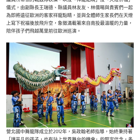
儀式，由副縣長王瑞德、縣議員林友友、林儒暘與貴賓們一起
為即將遠征歐洲的客家祥龍點睛，並與全體師生家長們在天燈
上寫下祝福後放飛升空，象徵滿載著來自南投最溫暖的力量，
陪伴孩子們飛越萬里前往歐洲巡演。
營北國中舞龍隊成立於2012年，吳政翰老師指導，始終秉持著
「讓平凡的孩子，也有站上世界舞台的機會」的堅定信念，多