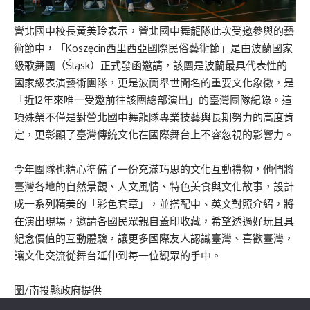
營北國中校長黃美玲表示，營北國中舞龍隊此次受邀參與的藝
術節中，「Koszęcin西里西亞國際民俗藝術節」是由波蘭國家
級歌舞團（Śląsk）正式發函邀請，該團是波蘭最具代表性的
國家級表演藝術團隊，更是波蘭舉世聞名的重要文化象徵，是
「近12年來唯一受邀前往該團總部演出」的臺灣團隊紀錄。這
項殊榮不僅是對營北國中舞龍隊專業技藝與長期努力的高度肯
定，更彰顯了臺灣傳統文化在國際舞台上不容忽視的影響力。
今年團隊也精心準備了一份充滿巧思的文化互動禮物，他們將
臺灣各地的自然景觀、人文風情、特色美食與文化故事，設計
成一系列精美的「彩色套章」，並搭配中、英文對照介紹，將
在演出現場，邀請各國民眾親自蓋印收藏，希望透過好玩且具
紀念價值的互動體驗，讓更多國際友人認識臺灣、喜歡臺灣，
讓文化交流從舞台延伸到每一位觀眾的手中。
圖/南投縣政府提供