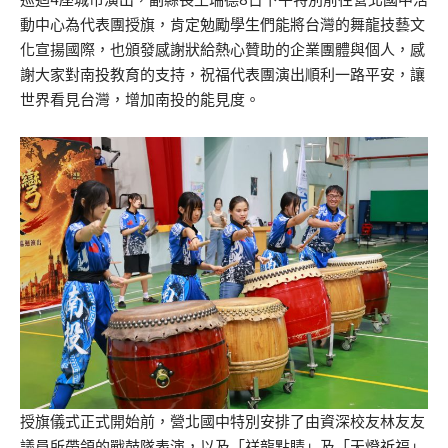
動中心為代表團授旗，肯定勉勵學生們能將台灣的舞龍技藝文
化宣揚國際，也頒發感謝狀給熱心贊助的企業團體與個人，感
謝大家對南投教育的支持，祝福代表團演出順利一路平安，讓
世界看見台灣，增加南投的能見度。
授旗儀式正式開始前，營北國中特別安排了由資深校友林友友
議員所帶領的戰鼓隊表演，以及「祥龍點睛」及「天燈祈福」