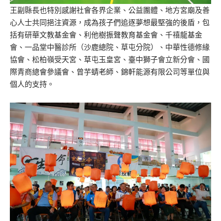
王副縣長也特別感謝社會各界企業、公益團體、地方宮廟及善
心人士共同挹注資源，成為孩子們追逐夢想最堅強的後盾，包
括有研華文教基金會、利他樹振聲教育基金會、千禧龍基金
會、一品堂中醫診所（沙鹿總院、草屯分院）、中華性德修緣
協會、松柏嶺受天宮、草屯玉皇宮、臺中獅子會立新分會、國
際青商總會參議會、曾芋蜻老師、錦軒能源有限公司等單位與
個人的支持。