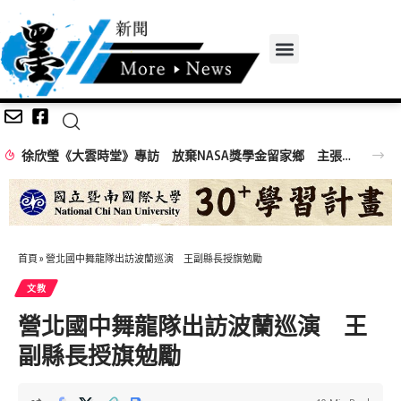
徐欣瑩《大雲時堂》專訪 放棄NASA獎學金留家鄉 主張雙AI治縣讓城市更科技更有愛
首頁
»
營北國中舞龍隊出訪波蘭巡演 王副縣長授旗勉勵
文教
營北國中舞龍隊出訪波蘭巡演 王
副縣長授旗勉勵