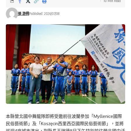
10 Min Read
張 游舜
Published: 2026/07/08
本縣營北國中舞龍隊即將受邀前往波蘭參加「Myślenice國際
民俗藝術節」及「Koszęcin西里西亞國際民俗藝術節」，並將
巡迴4座城市演出，副縣長王瑞德8日下午特別前往營北國中活