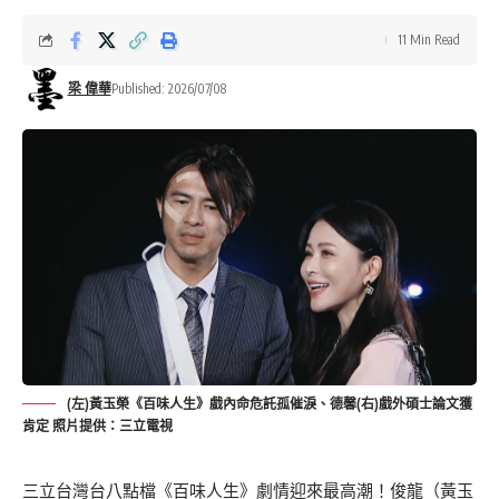
11 Min Read
梁 偉華
Published: 2026/07/08
(左)黃玉榮《百味人生》戲內命危託孤催淚、德馨(右)戲外碩士論文獲
肯定 照片提供：三立電視
三立台灣台八點檔《百味人生》劇情迎來最高潮！俊龍（黃玉