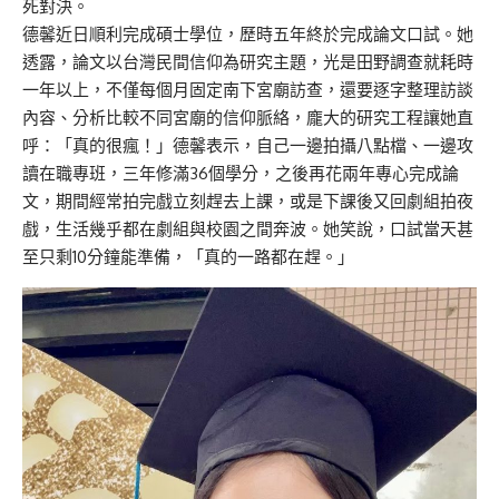
死對決。
德馨近日順利完成碩士學位，歷時五年終於完成論文口試。她
透露，論文以台灣民間信仰為研究主題，光是田野調查就耗時
一年以上，不僅每個月固定南下宮廟訪查，還要逐字整理訪談
內容、分析比較不同宮廟的信仰脈絡，龐大的研究工程讓她直
呼：「真的很瘋！」德馨表示，自己一邊拍攝八點檔、一邊攻
讀在職專班，三年修滿36個學分，之後再花兩年專心完成論
文，期間經常拍完戲立刻趕去上課，或是下課後又回劇組拍夜
戲，生活幾乎都在劇組與校園之間奔波。她笑說，口試當天甚
至只剩10分鐘能準備，「真的一路都在趕。」