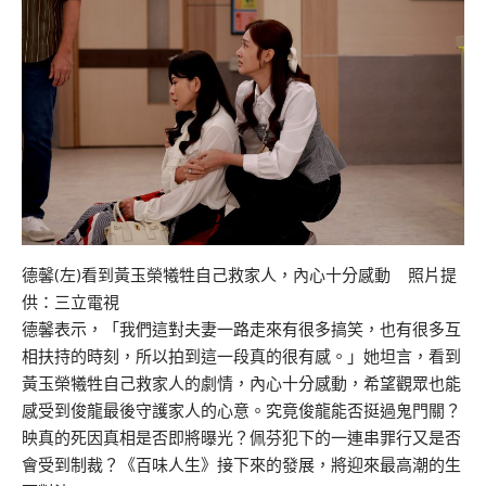
德馨(左)看到黃玉榮犧牲自己救家人，內心十分感動 照片提
供：三立電視
德馨表示，「我們這對夫妻一路走來有很多搞笑，也有很多互
相扶持的時刻，所以拍到這一段真的很有感。」她坦言，看到
黃玉榮犧牲自己救家人的劇情，內心十分感動，希望觀眾也能
感受到俊龍最後守護家人的心意。究竟俊龍能否挺過鬼門關？
映真的死因真相是否即將曝光？佩芬犯下的一連串罪行又是否
會受到制裁？《百味人生》接下來的發展，將迎來最高潮的生