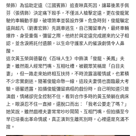
榮飾）為協助定遠（江國賓飾）追查映真死因，讓幕後黑手佩
芬（張倩飾）決定痛下殺手，不僅派人槍擊定遠，更在俊龍駕
駛的車輛動手腳，破壞煞車並裝設炸彈。危急時刻，俊龍騙定
遠與超凡（劉書宏飾）先跳車逃生，自己獨留車內，最終車輛
爆炸、身受重傷。彌留之際，他終於與定遠完成遲來的父子相
認，並含淚將託付遺願，以生命守護家人的催淚劇情令人鼻
酸。
這次黃玉榮與德馨在《百味人生》中飾演「俊龍、美鳳」夫
妻，雖然兩人經常鬥嘴、互相吐槽，被觀眾笑稱是「白目夫
妻」，但一路走來始終相互扶持，不時流露溫暖情感，也累積
不少忠實劇迷。隨著俊龍命懸一線，這段夫妻情也面臨最大考
驗。德馨透露，拍攝俊龍彌留病榻的戲份時，自己明知道只是
演戲，情緒卻完全控制不住，看到合作多時的黃玉榮躺在病床
上，眼淚忍不住一直掉，還脫口而出：「我老公要走了嗎？」
她笑說，雖然戲裡夫妻常常吵吵鬧鬧、互相鬥嘴，但拍攝至今
早已培養出革命情感，真正演到生離死別時，心裡還是充滿不
捨。