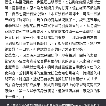
價值，甚至建議進一步整理出版專書，也鼓勵她繼續攻讀博士
班。德馨坦言，原本沒有繼續升學的打算，但在老師不斷鼓勵
下，自己也開始有些心動，「本來沒有想讀博士，可是一直被
老師說『妳可以』，現在真的有點被說服了。」談到這五年的
求學歷程，德馨笑說自己其實不是特別愛讀書的人，當初開始
寫論文時AI工具尚未普及，大量文獻都必須一本一本翻閱、整
理與比對，每一則引用資料都親自查找，「那時候真的常想，
我到底為什麼要這樣折磨自己。」如今順利完成論文，她坦言
終於鬆了一口氣，但也認為真正的研究才正要開始。
德馨表示，因為深入研究民間信仰，現在每到一間特色宮廟，
都會忍不住思考背後是否還有值得研究的題目。未來除了考慮
出版專書、挑戰博士班外，德馨也計畫經營自媒體分享信仰文
化內容，並利用難得的空檔走訪全台知名月老廟，持續投入相
關研究。她透露，近期已首次受邀擔任研討會講者，以「學
者」身分分享研究成果，笑說看到邀請函上的頭銜時既驚喜又
感動，「第一次以學者身分演講，還領到演講費，感覺真的很
不一樣。」」
為了帶給你更好的瀏覽體驗我們的網站中有使用Cookie，幫助我們改