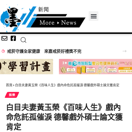
首頁
»
白目夫妻黃玉榮《百味人生》戲內命危託孤催淚 德馨戲外碩士論文獲肯定
娛樂
白目夫妻黃玉榮《百味人生》戲內
命危託孤催淚 德馨戲外碩士論文獲
肯定