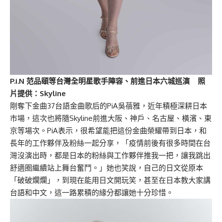
P.i.N 范品頤等台灣全明星歌手陣容、前進日本六城巡演 照
片提供：Skyline
剛奪下金曲37台語金曲歌后的PiA吳蓓雅，近年積極深耕日本
市場，這次也將隨Skyline前進大阪、神戶、名古屋、橫濱、東
京等場次。PiA表示，很希望能把這份金曲榮耀帶到日本，和
長年的工作夥伴及粉絲一起分享，「疫情前後有很多時間在台
灣沒演出時，都是日本的粉絲與工作夥伴推我一把，讓我跳出
舒適圈繼續站上舞台奮鬥。」她也笑說，自己的日文從原本
「破破爛爛」，到現在能用日文開玩笑，甚至在日本教大家講
台語和中文，這一路累積的緣分都讓她十分珍惜。