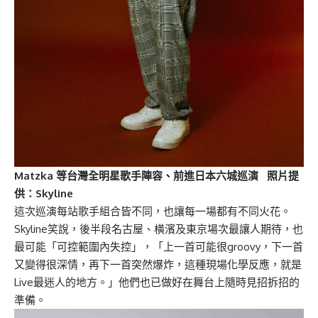
Matzka 等台灣全明星歌手陣容、前進日本六城巡演 照片提
供：Skyline
這次巡演每站歌手組合皆不同，也讓每一場都有不同火花。
Skyline笑說，後半段名古屋、橫濱及東京場次最讓人期待，也
最可能「可控範圍內失控」，「上一首可能很groovy，下一首
又變得很深情，再下一首突然爆炸，這種現場化學反應，就是
Live最迷人的地方。」他們也已做好在舞台上隨時見招拆招的
準備。