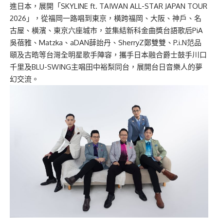
進日本，展開「SKYLINE ft. TAIWAN ALL-STAR JAPAN TOUR
2026」，從福岡一路唱到東京，橫跨福岡、大阪、神戶、名
古屋、橫濱、東京六座城市，並集結新科金曲獎台語歌后PiA
吳蓓雅、Matzka、aDAN薛詒丹、SherryZ鄭雙雙、P.i.N范品
頤及古晧等台灣全明星歌手陣容，攜手日本融合爵士鼓手川口
千里及BLU-SWING主唱田中裕梨同台，展開台日音樂人的夢
幻交流。