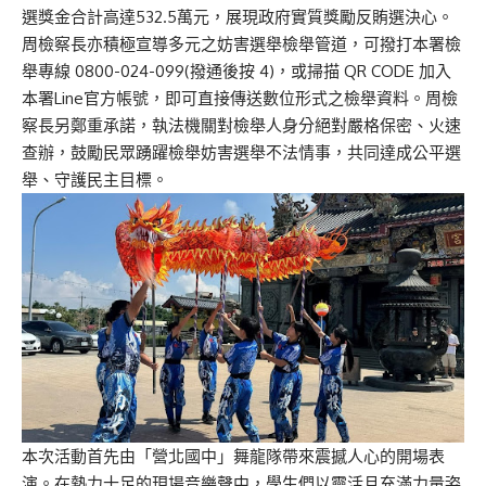
選獎金合計高達532.5萬元，展現政府實質獎勵反賄選決心。
周檢察長亦積極宣導多元之妨害選舉檢舉管道，可撥打本署檢
舉專線 0800-024-099(撥通後按 4)，或掃描 QR CODE 加入
本署Line官方帳號，即可直接傳送數位形式之檢舉資料。周檢
察長另鄭重承諾，執法機關對檢舉人身分絕對嚴格保密、火速
查辦，鼓勵民眾踴躍檢舉妨害選舉不法情事，共同達成公平選
舉、守護民主目標。
本次活動首先由「營北國中」舞龍隊帶來震撼人心的開場表
演。在熱力十足的現場音樂聲中，學生們以靈活且充滿力量姿