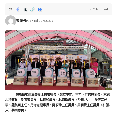
11 Min Read
張 游舜
Published: 2026/07/09
啟動儀式由本署周士瑜檢察長（站立中間）主持，洪信旭司長、林錦
村檢察長、謝宗宏局長、林振和處長、林琦瑜處長（左側5人）；受天宮代
表、羅美燕主任、乃守志理事長、鄭家珍主任委員、吳明賢主任委員（右側5
人）共同參與。