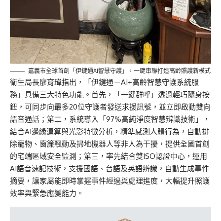
嘉義市全球首創「伊鍵通AI智慧守護」，一鍵串聯打造高齡照護新模式
衛生局長廖育瑋
指出
，「伊鍵通－AI+高齡智慧守護系統服
務」具備三大特色功能。首先，「一鍵群呼」透過輕巧隨身按
鈕，可同步向最多20位守護者發送求援訊號，並立即啟動雙向
語音通話；
第二
，系統導入
「
97%高純淨度智慧辨識技術
」
，
結合AI邊緣運算與光影特徵分析，精準感測人體行為，自動排
除寵物、窗簾飄動及掃地機器人等非人為干擾，提供全國首創
的宅端區域安全監測；第三，率先結合雙ISO認證中心，運用
AI語音速記技術，支援國語、台語及英語辨識，自動生成事件
摘要，讓家屬能即時掌握事件經過與處理進度，大幅提升照護
效率與緊急應變能力。