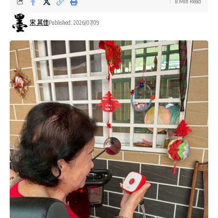
8 Min Read
宋 其佳
Published: 2026/07/09