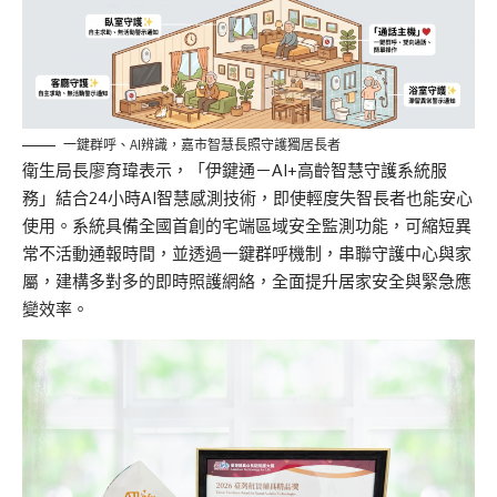
一鍵群呼、AI辨識，嘉市智慧長照守護獨居長者
衛生局長廖育瑋表示，「伊鍵通－AI+高齡智慧守護系統服
務」結合24小時AI智慧感測技術，即使輕度失智長者也能安心
使用。系統具備全國首創
的宅端區域
安全監測功能，可縮短異
常不活動通報時間，並透過一
鍵群呼
機制，串聯守護中心與家
屬，建構多對多的即時照護網絡，全面提升居家安全與緊急應
變效率。