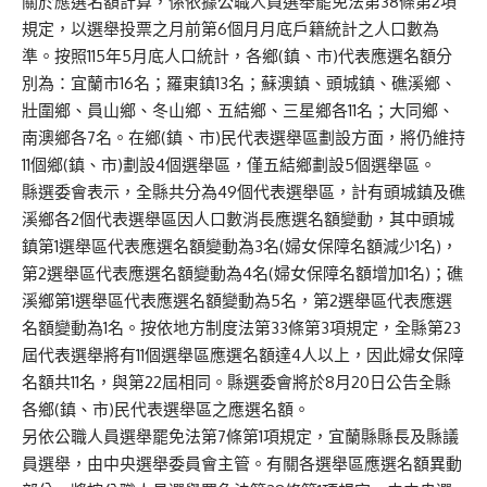
關於應選名額計算，係依據公職人員選舉罷免法第38條第2項
規定，以選舉投票之月前第6個月月底戶籍統計之人口數為
準。按照115年5月底人口統計，各鄉(鎮、市)代表應選名額分
別為：宜蘭市16名；羅東鎮13名；蘇澳鎮、頭城鎮、礁溪鄉、
壯圍鄉、員山鄉、冬山鄉、五結鄉、三星鄉各11名；大同鄉、
南澳鄉各7名。在鄉(鎮、市)民代表選舉區劃設方面，將仍維持
11個鄉(鎮、市)劃設4個選舉區，僅五結鄉劃設5個選舉區。
縣選委會表示，全縣共分為49個代表選舉區，計有頭城鎮及礁
溪鄉各2個代表選舉區因人口數消長應選名額變動，其中頭城
鎮第1選舉區代表應選名額變動為3名(婦女保障名額減少1名)，
第2選舉區代表應選名額變動為4名(婦女保障名額增加1名)；礁
溪鄉第1選舉區代表應選名額變動為5名，第2選舉區代表應選
名額變動為1名。按依地方制度法第33條第3項規定，全縣第23
屆代表選舉將有11個選舉區應選名額達4人以上，因此婦女保障
名額共11名，與第22屆相同。縣選委會將於8月20日公告全縣
各鄉(鎮、市)民代表選舉區之應選名額。
另依公職人員選舉罷免法第7條第1項規定，宜蘭縣縣長及縣議
員選舉，由中央選舉委員會主管。有關各選舉區應選名額異動