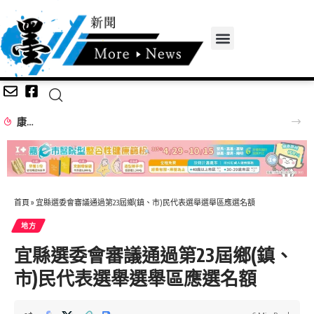
六神草藥別名多 療傷止痛好幫手
首頁
»
宜縣選委會審議通過第23屆鄉(鎮、市)民代表選舉選舉區應選名額
地方
宜縣選委會審議通過第23屆鄉(鎮、
市)民代表選舉選舉區應選名額