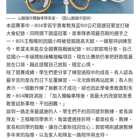
山腳國中獨輪車隊英姿。（圖/山腳國中提供）
本屆賽事中，804李若宇勇奪教育盃100公尺競速冠軍並打破
大會紀錄，同時摘下跳遠冠軍，是車隊表現最亮眼的選手之
一。805王楷畯則因國小時被發掘跳高天賦，一路堅持訓練至
今，希望未來能在全國賽挑戰破紀錄。802郭宸鳴分享，自己
從國小一年級開始接觸撥輪項目，現在比賽前仍會把舒跑瓶蓋
放在口袋，藉此提醒自己放鬆、穩定心情。
除了競賽成績，學生們更分享了練習過程中的成長。有人認為
最辛苦的是在烈日下反覆練習、一次次跌倒再站起來；有人則
表示，一個動作練了無數次才成功，卻也因此學會勇敢面對失
敗。804陳詩淇說：「加入獨輪車隊後，我最大的改變就是勇
敢嘗試新事物，不怕困難。」
談到一路走來最感謝的人，學生們不約而同提到教練、家長與
隊友。王楷畯同學表示，每當遭遇挫折時，都是校長、教練、
家長和同學的鼓勵，讓自己重新找回信心；郭宸鳴則感謝教練
多年來的指導，以及家人和隊友一路陪伴與支持。