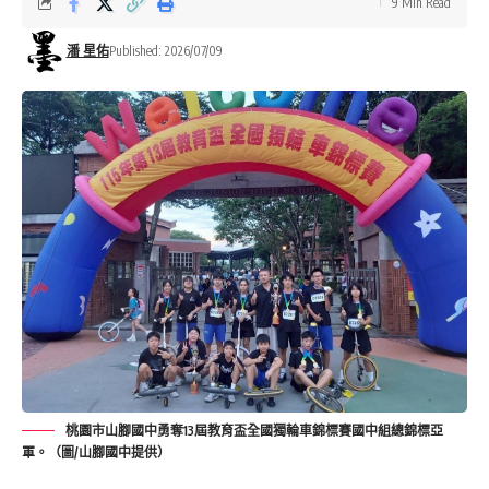
9 Min Read
潘 星佑
Published: 2026/07/09
桃園市山腳國中勇奪13屆教育盃全國獨輪車錦標賽國中組總錦標亞
軍。（圖/山腳國中提供）