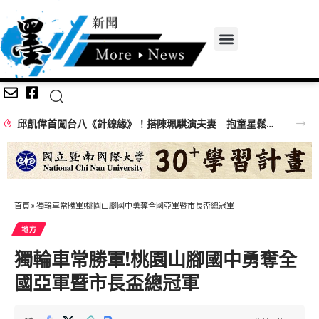
邱凱偉首闖台八《針線緣》！搭陳珮騏演夫妻 抱童星鬆口想再生女兒
首頁
»
獨輪車常勝軍!桃園山腳國中勇奪全國亞軍暨市長盃總冠軍
地方
獨輪車常勝軍!桃園山腳國中勇奪全
國亞軍暨市長盃總冠軍