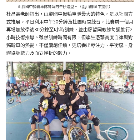
山腳國中獨輪車隊帥氣的牛仔造型。（圖/山腳國中提供）
杜昌壽老師指出，山腳國中獨輪車隊最大的特色，是以社團方
式推展。平日利用中午30分鐘及社團時間練習，比賽前一個月
再增加放學後30分鐘至1小時訓練，並由廖哲岡教練每週進行2
小時技術指導。雖然訓練時間有限，但學生憑藉高度自律與對
獨輪車的熱愛，不僅屢創佳績，更培養出專注力、平衡感、身
體協調能力及面對挫折的毅力。