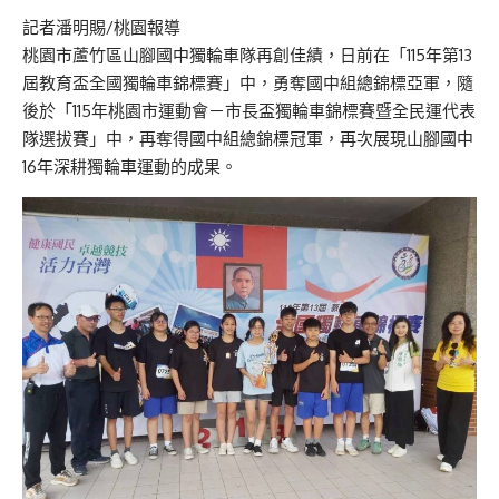
記者潘明賜/桃園報導
桃園市蘆竹區山腳國中獨輪車隊再創佳績，日前在「115年第13
屆教育盃全國獨輪車錦標賽」中，勇奪國中組總錦標亞軍，隨
後於「115年桃園市運動會－市長盃獨輪車錦標賽暨全民運代表
隊選拔賽」中，再奪得國中組總錦標冠軍，再次展現山腳國中
16年深耕獨輪車運動的成果。