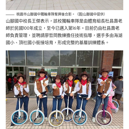
桃園市山腳國中獨輪車隊奪牌後合影。（圖/山腳國中提供）
山腳國中校長王傑表示，該校獨輪車隊是由體育組長杜昌壽老
師於民國100年成立，至今已邁入第16年。目前仍由杜昌壽老
師負責管理，並聘請廖哲岡教練擔任技術指導，選手多由海湖
國小、頂社國小銜接培育，形成完整的基層訓練體系。