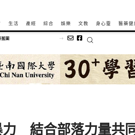
方
生活
產經
綜合
娛樂
文教
身心𩆜
醫藥健
新藍圖
暴力 結合部落力量共