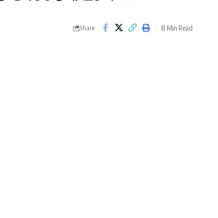
8 Min Read
Share