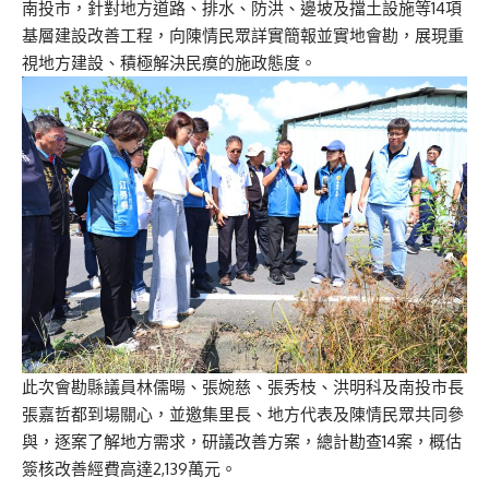
南投市，針對地方道路、排水、防洪、邊坡及擋土設施等14項
基層建設改善工程，向陳情民眾詳實簡報並實地會勘，展現重
視地方建設、積極解決民瘼的施政態度。
此次會勘縣議員林儒暘、張婉慈、張秀枝、洪明科及南投市長
張嘉哲都到場關心，並邀集里長、地方代表及陳情民眾共同參
與，逐案了解地方需求，研議改善方案，總計勘查14案，概估
簽核改善經費高達2,139萬元。