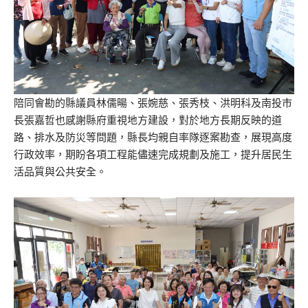
陪同會勘的縣議員林儒暘、張婉慈、張秀枝、洪明科及南投市
長張嘉哲也感謝縣府重視地方建設，對於地方長期反映的道
路、排水及防災等問題，縣長均親自率隊逐案勘查，展現高度
行政效率，期盼各項工程能儘速完成規劃及施工，提升居民生
活品質與公共安全。