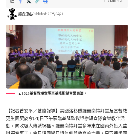
7 Min Read
綜合中心
Published: 2025/04/21
▲2025基督教短宣隊至基隆監獄音樂表演。
【記者曾安平／基隆報導】美國洛杉磯羅蘭崗禮拜堂及基督教
更生團契於今(21)日下午蒞臨基隆監獄舉辦短宣隊音樂教化活
動，向收容人傳遞祝福。羅蘭崗禮拜堂多年來在國內外投入監
獄福音事工，今日讓同學見證信仰與教育的力量，只要攜手同