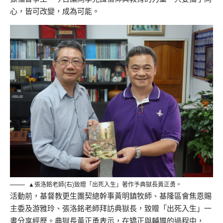
心，皆可改變，成為可能。
▲張洛銘老師(右)致贈「出死入生」著作予典獄長黃正勇。
活動前，基督教更生團契總幹事黃明鎮牧師、基隆區會焦恩賜
主委及游雅玲、張洛銘老師拜訪典獄長，致贈「出死入生」一
書分享經歷。典獄長黃正勇表示，在矯正與輔導的過程中，