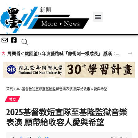
周興哲31歲回望12年演藝路喊「像衝刺一樣成長」 感嘆：以前的傷痕都是蛻變的殼
首頁
»
2025基督教短宣隊至基隆監獄音樂表演 願帶給收容人愛與希望
地方
2025基督教短宣隊至基隆監獄音樂
表演 願帶給收容人愛與希望