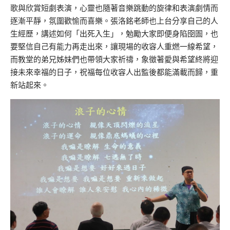
歌與欣賞短劇表演，心靈也隨著音樂跳動的旋律和表演劇情而
逐漸平靜，氛圍歡愉而喜樂。張洛銘老師也上台分享自己的人
生經歷，講述如何「出死入生」，勉勵大家即便身陷囹圄，也
要堅信自己有能力再走出來，讓現場的收容人重燃一線希望，
而教堂的弟兄姊妹們也帶領大家祈禱，象徵著愛與希望終將迎
接未來幸福的日子，祝福每位收容人出監後都能滿載而歸，重
新站起來。