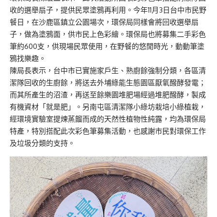
收的選舉扇子，提供民眾塗鴉再利用。今年11月3日台中市民野
餐日，在沙鹿區鎮立公園場次，環保局同樣會將回收選舉扇
子，做為塗鴉面，供市民上色彩繪。環保局也將募集二手彩色
筆約600支，供現場民眾使用，在野餐的悠閒時光，動動筆塗
鴉找樂趣。
陳局長表示，台中市已實施家戶生、熟廚餘強制分類，各區清
潔隊回收的生廚餘，將送去外埔綠能生態園區厭氧醱酵發電；
而其所產生的沼渣，再送至餘樂園堆肥場經過堆肥醱酵，製成
有機資材「就是肥」。另南屯區清潔隊小綠坊栽培小綠植栽，
經環境實驗室提煉蒸餾而成的天然性植物性純露，均為環保局
特產，特別搭配此次彩色筆募集活動，也感謝市民對環保工作
及垃圾分類的支持。