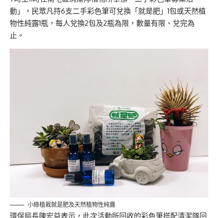
動」，民眾凡持6支二手彩色筆可兌換「就是肥」1包或天然植
物性純露1瓶，每人兌換2包及2瓶為限，數量有限、兌完為
止。
小綠植栽就是肥及天然植物性純露
環保局長陳宏益表示，此次活動所回收的彩色筆搭配清潔隊回