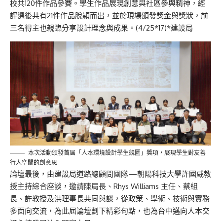
校共120件作品參賽。學生作品展現創意與社區參與精神，經
評選後共有21件作品脫穎而出，並於現場頒發獎金與獎狀，前
三名得主也親臨分享設計理念與成果。(4/25*17)*建設局
本次活動頒發首屆「人本環境設計學生競圖」獎項，展現學生對友善
行人空間的創意思
論壇最後，由建設局道路總顧問團隊—朝陽科技大學許國威教
授主持綜合座談，邀請陳局長、Rhys Williams 主任、蔡組
長、許教授及洪理事長共同與談，從政策、學術、技術與實務
多面向交流，為此屆論壇劃下精彩句點，也為台中邁向人本交