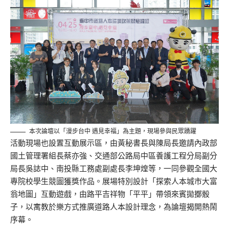
本次論壇以「漫步台中 遇見幸福」為主題，現場參與民眾踴躍
活動現場也設置互動展示區，由黃秘書長與陳局長邀請內政部
國土管理署組長蔡亦強、交通部公路局中區養護工程分局副分
局長吳誌中、南投縣工務處副處長李坤煌等，一同參觀全國大
專院校學生競圖獲獎作品。展場特別設計「探索人本城市大富
翁地圖」互動遊戲，由路平吉祥物「平平」帶領來賓拋擲骰
子，以寓教於樂方式推廣道路人本設計理念，為論壇揭開熱鬧
序幕。