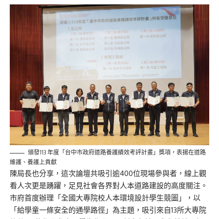
頒發113 年度「台中市政府道路養護績效考評計畫」獎項，表揚在道路
維護、養護上貢獻
陳局長也分享，這次論壇共吸引逾400位現場參與者，線上觀
看人次更是踴躍，足見社會各界對人本道路建設的高度關注。
市府首度辦理「全國大專院校人本環境設計學生競圖」，以
「給學童一條安全的通學路徑」為主題，吸引來自13所大專院