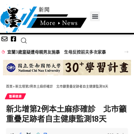
宜蘭3歲童疑遭母親男友施暴 生母反控前夫多次家暴
首頁
»
新北增第2例本土麻疹確診 北市籲重疊足跡者自主健康監測18天
醫藥健康
新北增第2例本土麻疹確診 北市籲
重疊足跡者自主健康監測18天