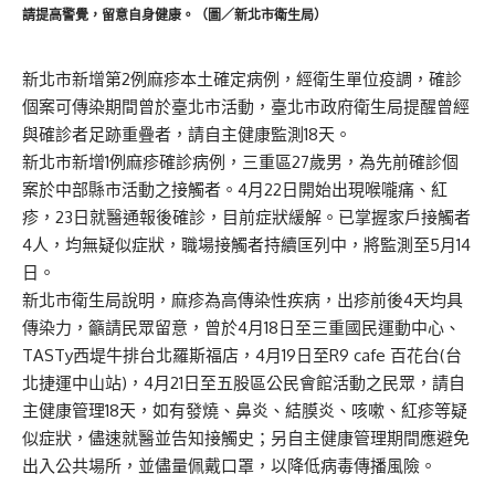
請提高警覺，留意自身健康。（圖／新北市衛生局）
新北市新增第2例麻疹本土確定病例，經衛生單位疫調，確診
個案可傳染期間曾於臺北市活動，臺北市政府衛生局提醒曾經
與確診者足跡重疊者，請自主健康監測18天。
新北市新增1例麻疹確診病例，三重區27歲男，為先前確診個
案於中部縣市活動之接觸者。4月22日開始出現喉嚨痛、紅
疹，23日就醫通報後確診，目前症狀緩解。已掌握家戶接觸者
4人，均無疑似症狀，職場接觸者持續匡列中，將監測至5月14
日。
新北市衛生局說明，麻疹為高傳染性疾病，出疹前後4天均具
傳染力，籲請民眾留意，曾於4月18日至三重國民運動中心、
TASTy西堤牛排台北羅斯福店，4月19日至R9 cafe 百花台(台
北捷運中山站)，4月21日至五股區公民會館活動之民眾，請自
主健康管理18天，如有發燒、鼻炎、結膜炎、咳嗽、紅疹等疑
似症狀，儘速就醫並告知接觸史；另自主健康管理期間應避免
出入公共場所，並儘量佩戴口罩，以降低病毒傳播風險。