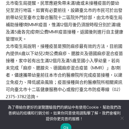
北市衛生局提醒，民眾應避免帶未滿1歲或未接種疫苗的嬰幼
兒至流行地區，如實有必要前往，設籍臺北市的市民可於出發
前帶幼兒至臺市立聯合醫院十二區院外門診部，由北市衛生局
補助接種1劑MMR疫苗，惟滿12個月後仍須按時程分別於滿1歲
及滿5歲各完成1劑公費MMR疫苗接種，返國後則進行自主健康
管理18天。
北市衛生局說明，接種疫苗是預防麻疹最有效的方法，目前國
內提供6歲以下幼兒2劑公費麻疹、腮腺炎及德國麻疹混合疫苗
接種，家中若有出生滿12個月及滿5歲至國小入學幼童，若尚
未完成「麻疹、腮腺炎、德國麻疹混合疫苗（MMR）」各1劑
者，儘速攜帶幼童前往本市合約醫療院所完成疫苗接種，以建
立免疫力、降低感染風險；疫苗接種與合約醫療院所相關資訊
可向臺北市十二區健康服務中心或撥打臺北市防疫專線（02）
2375-3782洽詢。
為了帶給你更好的瀏覽體驗我們的網站中有使用Cookie，幫助我們改
善網站的結構和行銷分析。如果你同意使用請點擊了解，我們會權利
提供你更完善的服務！
關於我們
隱私權政策
聯絡我們
Ok