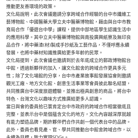
推動更友善環境的政策。
文化局說明，此次會議邀請分享跨域合作經驗的台中市纖維工
藝博物館、中國醫藥大學立夫中醫藥博物館，藉由與台中市教
育局合作「優遊台中學」課程，提供中部地區學生認識生活中
的應用科學。其中立夫中醫藥博物館與南投廣興紙寮及無印良
品合作，將中藥渣(材)製成手抄紙及工藝作品，不僅呼應永續
發展，也將中藥材知識推廣給更多年齡的民眾。
文化局提到，此次會議也邀請到於去年底成立的郵政博物館台
中館，透過新夥伴的加入，讓文化館舍的跨域合作更具多元
性；除了文化場館的分享，台中市產業故事館發展協會則邀請
觀光工廠、地方文化館、創意生活事業等會員彼此聯名結盟，
共同推廣台中深度旅遊體驗，並推出極具創意的商品，將台中
特色、台灣文化以趣味方式推廣給更多人認識。
當日與會的委員拾已寰肯定台中市政府的跨域合作相當徹底且
完整，並表示台中是個蘊含文化的地方，文化內容越深厚就越
有能力塑造品牌，期許夥伴們合作共創一個代表台中的品牌。
此外，委員也看見產、官、學共同推動台中館舍跨域合作，以
永續為目標，致力實現SDGs。