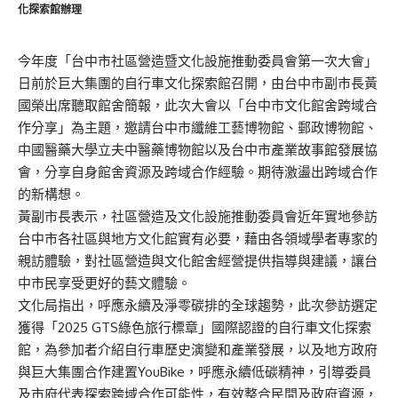
化探索館辦理
今年度「台中市社區營造暨文化設施推動委員會第一次大會」
日前於巨大集團的自行車文化探索館召開，由台中市副市長黃
國榮出席聽取館舍簡報，此次大會以「台中市文化館舍跨域合
作分享」為主題，邀請台中市纖維工藝博物館、郵政博物館、
中國醫藥大學立夫中醫藥博物館以及台中市產業故事館發展協
會，分享自身館舍資源及跨域合作經驗。期待激盪出跨域合作
的新構想。
黃副市長表示，社區營造及文化設施推動委員會近年實地參訪
台中市各社區與地方文化館實有必要，藉由各領域學者專家的
親訪體驗，對社區營造與文化館舍經營提供指導與建議，讓台
中市民享受更好的藝文體驗。
文化局指出，呼應永續及淨零碳排的全球趨勢，此次參訪選定
獲得「2025 GTS綠色旅行標章」國際認證的自行車文化探索
館，為參加者介紹自行車歷史演變和產業發展，以及地方政府
與巨大集團合作建置YouBike，呼應永續低碳精神，引導委員
及市府代表探索跨域合作可能性，有效整合民間及政府資源，