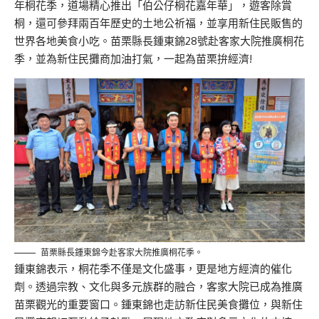
年桐花季，道場精心推出「伯公仔桐花嘉年華」，遊客除賞
桐，還可參拜兩百年歷史的土地公祈福，並享用新住民販售的
世界各地美食小吃。苗栗縣長鍾東錦28號赴客家大院推廣桐花
季，並為新住民攤商加油打氣，一起為苗栗拚經濟!
苗栗縣長鍾東錦今赴客家大院推廣桐花季。
鍾東錦表示，桐花季不僅是文化盛事，更是地方經濟的催化
劑。透過宗教、文化與多元族群的融合，客家大院已成為推廣
苗栗觀光的重要窗口。鍾東錦也走訪新住民美食攤位，與新住