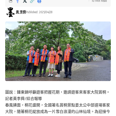
10 Min Read
黃 李舜
Published: 2025/04/28
圖說：鍾東錦呼籲遊客把握花期，邀請遊客來客家大院賞桐。
記者黃李舜/綜合報導
春風拂面，桐花盛開，全國著名賞桐景點姜太公中部道場客家
大院，隨著桐花綻放成為一片雪白浪漫的山林仙境。為迎接今