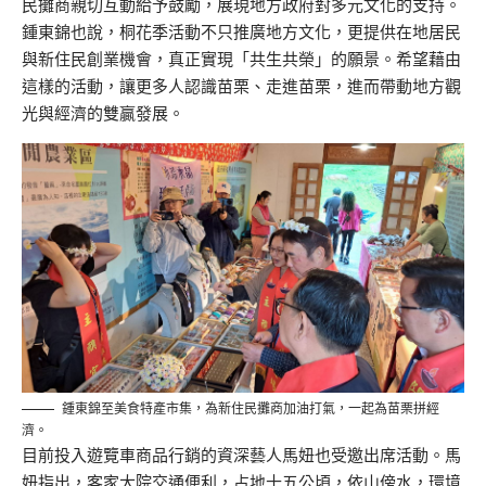
民攤商親切互動給予鼓勵，展現地方政府對多元文化的支持。
鍾東錦也說，桐花季活動不只推廣地方文化，更提供在地居民
與新住民創業機會，真正實現「共生共榮」的願景。希望藉由
這樣的活動，讓更多人認識苗栗、走進苗栗，進而帶動地方觀
光與經濟的雙贏發展。
鍾東錦至美食特產市集，為新住民攤商加油打氣，一起為苗栗拼經
濟。
目前投入遊覽車商品行銷的資深藝人馬妞也受邀出席活動。馬
妞指出，客家大院交通便利，占地十五公頃，依山傍水，環境