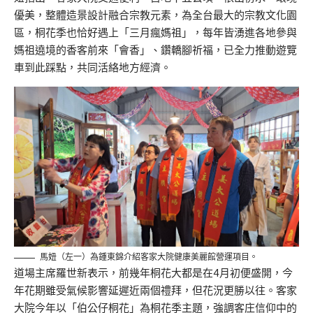
優美，整體造景設計融合宗教元素，為全台最大的宗教文化園
區，桐花季也恰好遇上「三月瘋媽祖」，每年皆湧進各地參與
媽祖遶境的香客前來「會香」、鑽轎腳祈福，已全力推動遊覽
車到此踩點，共同活絡地方經濟。
馬妞（左一）為鍾東錦介紹客家大院健康美麗館營運項目。
道場主席羅世新表示，前幾年桐花大都是在4月初便盛開，今
年花期雖受氣候影響延遲近兩個禮拜，但花況更勝以往。客家
大院今年以「伯公仔桐花」為桐花季主題，強調客庄信仰中的