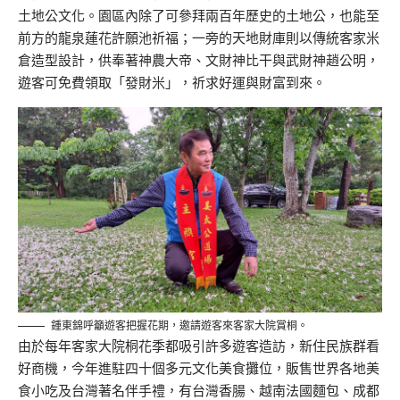
土地公文化。園區內除了可參拜兩百年歷史的土地公，也能至
前方的龍泉蓮花許願池祈福；一旁的天地財庫則以傳統客家米
倉造型設計，供奉著神農大帝、文財神比干與武財神趙公明，
遊客可免費領取「發財米」，祈求好運與財富到來。
鍾東錦呼籲遊客把握花期，邀請遊客來客家大院賞桐。
由於每年客家大院桐花季都吸引許多遊客造訪，新住民族群看
好商機，今年進駐四十個多元文化美食攤位，販售世界各地美
食小吃及台灣著名伴手禮，有台灣香腸、越南法國麵包、成都