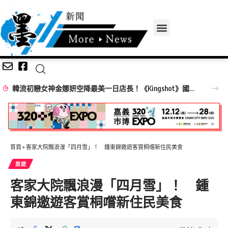
韓流初戀女神金娜妍空降最美一日店長！《Kingshot》國王燒烤節攜手焦糖楓串燒、柒息地居酒屋端出國王級美味狂潮
首頁
»
客家大院飄浪漫「四月雪」！ 鍾東錦邀遊客賞桐嚐新住民美食
旅遊
客家大院飄浪漫「四月雪」！ 鍾
東錦邀遊客賞桐嚐新住民美食