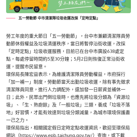
五一勞動節 中市清潔隊垃圾收運改採「定時定點」
勞工年度的重大節日「五一勞動節」，台中市兼顧清潔隊員勞
動節休假權益及垃圾清運秩序，當日將暫停沿街收運，改採
「定時定點」垃圾收運服務，目前已在台中市廣設638處定
點，每處停留時間約5至30分鐘；5月2日則恢復正常沿街收
運，提醒市民留意。
環保局長陳宏益表示，為維護清潔隊員勞動權益，市府採行
「加一補一」制度，勞動節當天出勤垃圾收運，除有事先徵求
清潔隊員同意，進行人力調配外，還加發一日薪資並補休一
日；此外，民眾出門倒垃圾時，也應先將垃圾分類為「資源垃
圾」、「生、熟廚餘」及「一般垃圾」三類，養成「垃圾不落
地」好習慣，才能有效達到垃圾分類減量，為城市環境保護盡
一己之力。
環保局指出，相關國定假日定時定點收運資訊，歡迎至環保局
網站（
https://www.epb.taichung.gov.tw/
）查詢，或下載