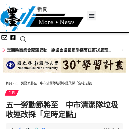
宜蘭縣商業會龍頭異動 縣議會議長張勝德膺任第28屆理事長
首頁
»
五一勞動節將至 中市清潔隊垃圾收運改採「定時定點」
生活
五一勞動節將至 中市清潔隊垃圾
收運改採「定時定點」