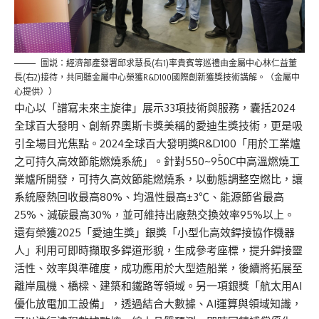
圖説：經濟部產發署邱求慧長(右1)率貴賓等巡禮由金屬中心林仁益董
長(右2)接待，共同聽金屬中心榮獲R&D100國際創新獲獎技術講解。（金屬中
心提供））
中心以「譜寫未來主旋律」展示33項技術與服務，囊括2024
全球百大發明、創新界奧斯卡獎美稱的愛迪生獎技術，更是吸
引全場目光焦點。2024全球百大發明獎R&D100「用於工業爐
之可持久高效節能燃燒系統」。針對550~950〫C中高溫燃燒工
業爐所開發，可持久高效節能燃燒系，以動態調整空燃比，讓
系統廢熱回收最高80%、均溫性最高±3℃、能源節省最高
25%、減碳最高30%，並可維持出廠熱交換效率95%以上。
還有榮獲2025「愛迪生獎」銀獎「小型化高效銲接協作機器
人」利用可即時擷取多銲道形貌，生成參考座標，提升銲接靈
活性、效率與準確度，成功應用於大型造船業，後續將拓展至
離岸風機、橋樑、建築和鐵路等領域。另一項銀獎「航太用AI
優化放電加工設備」，透過結合大數據、AI運算與領域知識，