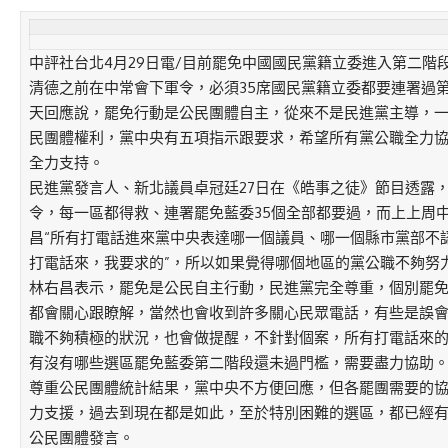
中評社台北4月29日電/目前罷免中國國民黨籍立委進入第二階
清德之前在中常會下軍令，必須35席國民黨籍立委都要連署過
天回應說，罷免行動是公民團體自主，從來不是民進黨主導，
民團體權利，黨中央有五項指示跟要求，希望所有黨公職全力
全力支持。
民進黨發言人、新北議員卓冠廷27日在《皓事之徒》節目透露
令，每一區都得救、連署罷免藍委35個全部都要過，而上上周
昌“所有打電話進來黨中央表達哪一個議員、哪一個縣市黨部不
打電話來，我要求的”，所以如果覺得哪個地區的黨公職不夠努
林右昌表示，罷免是公民自主行動，民進黨完全尊重，個別罷
都會關心跟瞭解，當然也會收到許多關心民眾電話，有些是誤
職不夠積極的狀況，也會做提醒，不針對個案，所有打電話來
有沒有哪些選區罷免藍委第二階段還未過門檻，需要盡力協助
尊重公民團體統計結果，黨中央不方便回應，但各罷團需要的
力支援，過去到現在都是如此，至於特別困難的選區，都已經
公民團體發言。