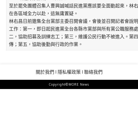
至於罷免團體召集人曹興誠喊話民進黨應該要全面動起來，林
在各區域全力以赴，這無庸置疑。
林右昌日前邀集全台黨部主委召開會議，會後並召開記者會說
工作：第一，即日起民進黨全台各縣市黨部與所有黨公職服務處
二，協助招募及訓練志工；第三，維護公民行動不被進入。第
傳；第五，協助後勤與行政的作業。
關於我們
隱私權政策
聯絡我們
Copyright©MORE News