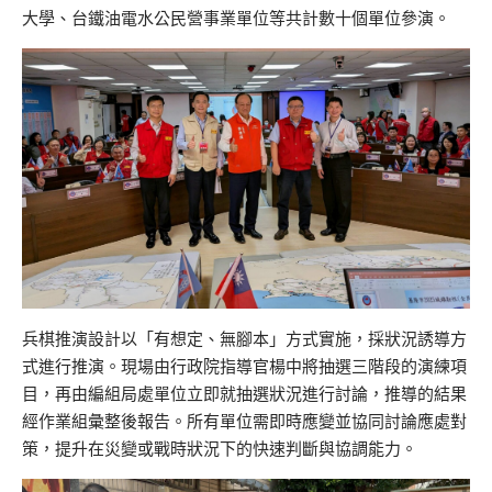
大學、台鐵油電水公民營事業單位等共計數十個單位參演。
兵棋推演設計以「有想定、無腳本」方式實施，採狀況誘導方
式進行推演。現場由行政院指導官楊中將抽選三階段的演練項
目，再由編組局處單位立即就抽選狀況進行討論，推導的結果
經作業組彙整後報告。所有單位需即時應變並協同討論應處對
策，提升在災變或戰時狀況下的快速判斷與協調能力。