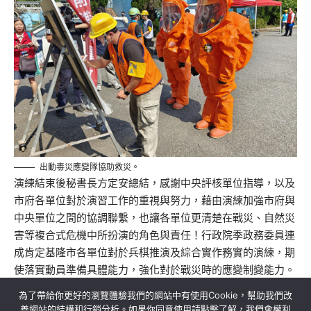
出動毒災應變隊協助救災。
演練結束後秘書長方定安總結，感謝中央評核單位指導，以及
市府各單位對於演習工作的重視與努力，藉由演練加強市府與
中央單位之間的協調聯繫，也讓各單位更清楚在戰災、自然災
害等複合式危機中所扮演的角色與責任！行政院季政務委員連
成肯定基隆市各單位對於兵棋推演及綜合實作務實的演練，期
使落實動員準備具體能力，強化對於戰災時的應變制變能力。
為了帶給你更好的瀏覽體驗我們的網站中有使用Cookie，幫助我們改
善網站的結構和行銷分析。如果你同意使用請點擊了解，我們會權利