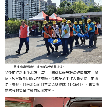
關鍵基礎設施新山淨水廠遭受攻擊演練。
隨後前往新山淨水場，進行「關鍵基礎設施遭破壞搶救」演
練，模擬設施因爆裂物攻擊，造成多名工作人員受傷，由消
防、警察、自來水公司自主緊急應變隊（T-CERT）、毒災應
變隊等救災單位橫向協同救災。