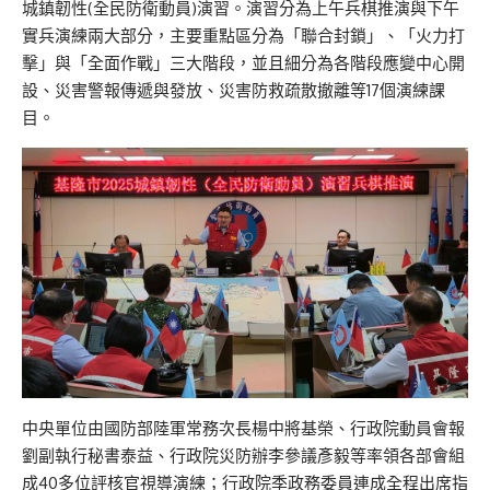
城鎮韌性(全民防衛動員)演習。演習分為上午兵棋推演與下午
實兵演練兩大部分，主要重點區分為「聯合封鎖」、「火力打
擊」與「全面作戰」三大階段，並且細分為各階段應變中心開
設、災害警報傳遞與發放、災害防救疏散撤離等17個演練課
目。
中央單位由國防部陸軍常務次長楊中將基榮、行政院動員會報
劉副執行秘書泰益、行政院災防辦李參議彥毅等率領各部會組
成40多位評核官視導演練；行政院季政務委員連成全程出席指