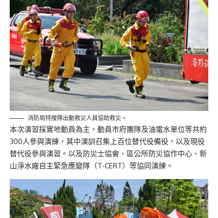
消防局特搜隊出動救災人員協助救災。
本次演習採實地動員為主，動員市府團隊及油電水單位等共約
300人參與演練，其中演訓召集上百位替代役備役，以及現役
替代役參與演習。以及防災士協會、區公所防災協作中心、新
山淨水廠自主緊急應變隊（T-CERT）等協同演練。