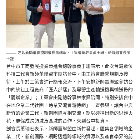
左起新師董聯盟創會長蕭瑞宏、工策會總幹事黃于珊、薪傳組會長廖
士鋐
台中市工商發展投資策進會總幹事黃于珊表示，此次台灣數位
科技二代會新師董聯盟率團訪台中，由工策會聯繫規劃及接
待，上午於工策會進行簡報交流，下午安排新師董聯盟參訪台
中的統包工程廠商「匠人部落」及專營生產輸送機與輸送帶的
「麗晨企業」；工策會由副總幹事林家興陪同，特別安排台中
在地企業二代社團「跨業交流會薪傳組」一齊參與，讓台中與
新竹的企業二代、新創團隊互相交流，期以碰撞出新的思維火
花，更促成跨領域及區域的合作，來到台中投資。
創會長蕭瑞宏表示，新師董聯盟由新竹發起，匯集各領域的企
業二代、新創團隊，期盼透過跨領域的資源以及產官學界的前