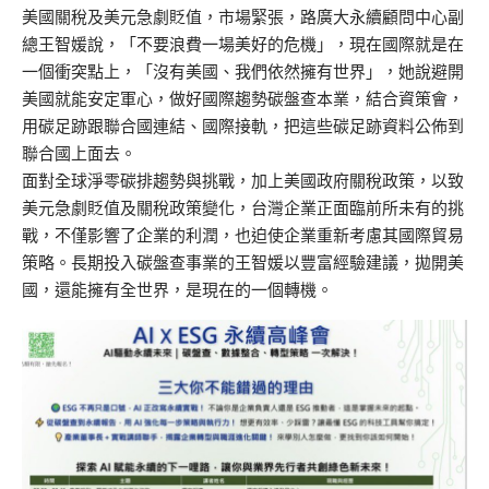
美國關稅及美元急劇貶值，市場緊張，路廣大永續顧問中心副
總王智媛說，「不要浪費一場美好的危機」，現在國際就是在
一個衝突點上，「沒有美國、我們依然擁有世界」，她說避開
美國就能安定軍心，做好國際趨勢碳盤查本業，結合資策會，
用碳足跡跟聯合國連結、國際接軌，把這些碳足跡資料公佈到
聯合國上面去。
面對全球淨零碳排趨勢與挑戰，加上美國政府關稅政策，以致
美元急劇貶值及關稅政策變化，台灣企業正面臨前所未有的挑
戰，不僅影響了企業的利潤，也迫使企業重新考慮其國際貿易
策略。長期投入碳盤查事業的王智媛以豐富經驗建議，拋開美
國，還能擁有全世界，是現在的一個轉機。