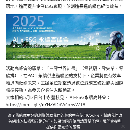
落地，進而提升企業ESG表現，並創造長遠的綠色經濟效益。
活動高峰會的願景：「三零世界計畫」（零貧窮、零失業、零
碳排），在PACT永續供應鏈聯盟的支持下，企業將更有效率
地邁向低碳未來。主辦單位期望透過數位減碳基礎設施與國際
標準接軌，為參與企業注入新動能。
大家相約5月12日台中永豐棧見， AI+ESG永續高峰會：
https://forms.gle/nYNZ6DdVo1pzivWT8
為了帶給你更好的瀏覽體驗我們的網站中有使用Cookie，幫助我們改
善網站的結構和行銷分析。如果你同意使用請點擊了解，我們會權利
提供你更完善的服務！
關於我們
隱私權政策
聯絡我們