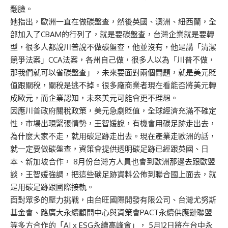
翻臉。
她指出，歐洲一直在做碳盤查，然後英國、澳洲、紐西蘭，全
部加入了CBAM的行列了，就是要碳盤查，台灣企業就是要轉
型，很多人都說川普說不做碳盤查，他並沒有，他是講「清潔
競爭法案」CCA法案，各州自己做，很多人以為「川普不做，
那我們就可以省碳盤查」，未來要面對兩個問題，就是美元貶
值跟關稅，關稅是逃不掉。很多廠商業者現在看能否將美元轉
成歐元，而企業認知，未來美元可能會更不理想。
因應川普政府關稅政策，美元急劇貶值，全球經濟充滿不確定
性，市場出現緊張情勢，王智媛說，有機會用碳足跡走出去，
為什麼大家不走，就用碳足跡走出去。現在產業走歐洲的話，
就一定要做碳盤查，資策會提供透明碳足跡已經跟英國、日
本、新加坡合作， 8月份台灣方人員也會到歐洲那邊去跟歐盟
談，王智媛強調，把這些碳足跡資料公佈到聯合國上面去，就
是用碳足跡跟國際接軌。
面對眾多的壓力挑戰，由台旺國際開發有限公司、台灣尤努斯
基金會、路廣大永續顧問中心與資策會PACT永續供應鏈聯盟
等多方合作的「AI x ESG永續高峰會」， 5月12日將在台中永