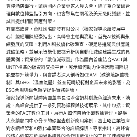
豐棧酒店舉行，邀請國內企業專家人員與會，除了為企業碳管
理與數位轉型指引方向，也會聚焦在關稅及美元急貶議題，並
試圖提供相關因應對策。
有關高峰會，台旺國際開發有限公司（獨家報導永續發展中
心）總經理陳紀豪指出，高峰會主軸與亮點，首先AI技術與永
續發展的交匯，利用AI科技優化碳盤查、碳足跡追蹤與供應鏈
減碳策略，並展示智能化數據分析與自動化減碳建議生成的具
體案例；資策會的「數位減碳雲」作為國內首座結合PACT與
UNTP標準的碳資料交換平台，展示如何助力企業因應國際規
範並提升競爭力。與會講者深入剖析如CBAM（碳邊境調整機
制）與GHG（溫室氣體）盤查範疇規範對企業未來的影響，為
ESG合規與綠色轉型提供實務建議。
獨家報導新聞媒體集團董事長張淯強調共創綠色經濟未來，她
說，高峰會提供了一系列實務課程與技術展示，其中包括：資
策會的PACT數位工具，展示AI如何自動化碳數據管理。路廣
大永續顧問中心分享的碳盤查創新應用案例。富士略企業智庫
對永續框架和AI強化學習整合的詳細解讀。專家指出，高峰會
的核心價值在於透過系統性的合作與數位化的工具加速碳管理