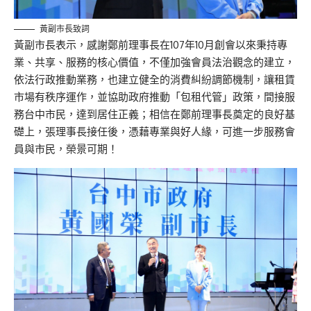
黃副市長致詞
黃副市長表示，感謝鄭前理事長在107年10月創會以來秉持專
業、共享、服務的核心價值，不僅加強會員法治觀念的建立，
依法行政推動業務，也建立健全的消費糾紛調節機制，讓租賃
市場有秩序運作，並協助政府推動「包租代管」政策，間接服
務台中市民，達到居住正義；相信在鄭前理事長奠定的良好基
礎上，張理事長接任後，憑藉專業與好人緣，可進一步服務會
員與市民，榮景可期！