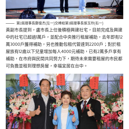
第2屆理事長鄭俊杰(左一)交棒給第3屆理事長張玉玲(右一)
黃副市長提到，盧市長上任後積極興建社宅，目前完成及興建
中的社宅已超過1萬戶，並配合中央推行租屋補助，去年即有12
萬3000戶獲得補助，另也推動包租代管達到2200戶；對於租
屋族有12歲以下兒童增加每人4000元補助，已有2萬多戶享有
補助，在市府與民間共同努力下，期待未來需要租屋的市民都
可負擔並租到理想房屋，幸福宜居在台中。