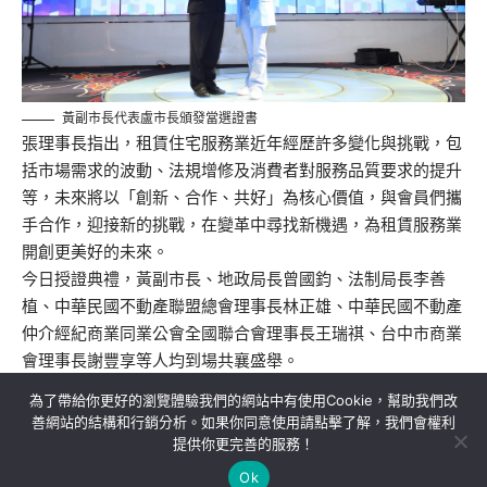
黃副市長代表盧市長頒發當選證書
張理事長指出，租賃住宅服務業近年經歷許多變化與挑戰，包
括市場需求的波動、法規增修及消費者對服務品質要求的提升
等，未來將以「創新、合作、共好」為核心價值，與會員們攜
手合作，迎接新的挑戰，在變革中尋找新機遇，為租賃服務業
開創更美好的未來。
今日授證典禮，黃副市長、地政局長曾國鈞、法制局長李善
植、中華民國不動產聯盟總會理事長林正雄、中華民國不動產
仲介經紀商業同業公會全國聯合會理事長王瑞祺、台中市商業
會理事長謝豐享等人均到場共襄盛舉。
為了帶給你更好的瀏覽體驗我們的網站中有使用Cookie，幫助我們改
善網站的結構和行銷分析。如果你同意使用請點擊了解，我們會權利
提供你更完善的服務！
關於我們
隱私權政策
聯絡我們
Ok