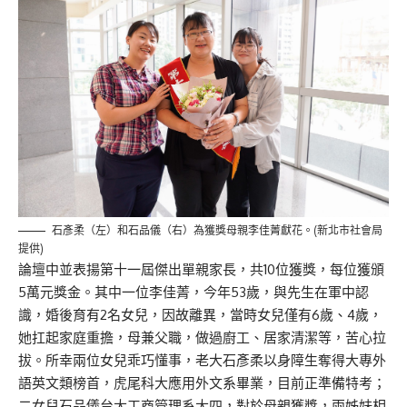
石彥柔（左）和石品儀（右）為獲獎母親李佳菁獻花。(新北市社會局
提供)
論壇中並表揚第十一屆傑出單親家長，共10位獲獎，每位獲頒
5萬元獎金。其中一位李佳菁，今年53歲，與先生在軍中認
識，婚後育有2名女兒，因故離異，當時女兒僅有6歲、4歲，
她扛起家庭重擔，母兼父職，做過廚工、居家清潔等，苦心拉
拔。所幸兩位女兒乖巧懂事，老大石彥柔以身障生奪得大專外
語英文類榜首，虎尾科大應用外文系畢業，目前正準備特考；
二女兒石品儀台大工商管理系大四，對於母親獲獎，兩姊妹相