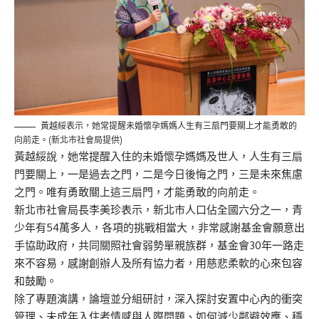
黃越綏表示，她常提醒未婚懷孕媽媽人生有三扇門要關上才能勇敢的
向前走。(新北市社會局提供)
黃越綏說，她常提醒入住的未婚懷孕媽媽及世人，人生有三扇
門要關上，一是過去之門，二是今日後悔之門，三是未來焦慮
之門。唯有勇敢關上這三扇門，才能勇敢的向前走。
新北市社會局長李美珍表示，新北市人口佔全國六分之一，青
少年有54萬多人，各項的挑戰相當大，非常感謝基金會願意出
手協助政府，共同關照社會弱勢單親族群，基金會30年一路走
來不容易，感謝創辦人及所有協力者，用慈悲柔軟的心來包容
和鼓勵。
除了專題演講，論壇並分組研討，深入探討安置中心內的衝突
管理、未成年入住者情感與人際問題、如何減少鄰避效應、穩