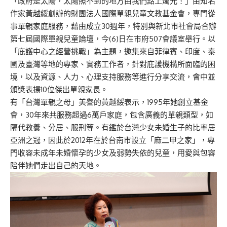
「政府是太陽，太陽照不到的地方由我們點上燭光！」由知名
作家黃越綏創辦的財團法人國際單親兒童文教基金會，專門從
事單親家庭服務，藉由成立30週年，特別與新北市社會局合辦
第七屆國際單親兒童論壇，今(6)日在市府507會議室舉行。以
「庇護中心之經營挑戰」為主題，邀集來自菲律賓、印度、泰
國及臺灣等地的專家、實務工作者，針對庇護機構所面臨的困
境，以及資源、人力、心理支持服務等進行分享交流，會中並
頒獎表揚10位傑出單親家長。
有「台灣單親之母」美譽的黃越綏表示，1995年她創立基金
會，30年來共服務超過6萬戶家庭，包含廣義的單親類型，如
隔代教養、分居、服刑等。有鑑於台灣少女未婚生子的比率居
亞洲之冠，因此於2012年在於台南市設立「麻二甲之家」，專
門收容未成年未婚懷孕的少女及弱勢失依的兒童，用愛與包容
陪伴她們走出自己的天地。