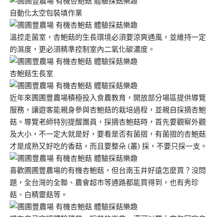
自動化太空包裝填作業
溫控走菌室，杏鮑菇的生長環境必須要涼爽通風，並維持一定
的濕度，更必須精準控制室內二氧化碳濃度。
杏鮑菇生長室
近年來圃圃豐農場積極投入食農教育，開放部分場區提供導覽
服務，讓遊客能親身參與杏鮑菇的栽培過程，並親自採摘杏鮑
菇。導覽老師特別提醒團員，採摘杏鮑菇時，首先要觀察外觀
及大小，不一定大就是好，要看是否有菌摺，有菌摺的杏鮑菇
才是成熟又好吃的香菇，而且要整朵 (叢) 採，不要只採一支。
喜歡圃圃豐農場的有機杏鮑菇，但台南玉井好遠怎麼買？沒問
題，全台灣的全聯、農會超市等通路都能買得到，也有秀珍
菇、白精靈菇等。