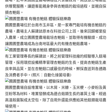
供導覽服務，讓遊客能親身參與杏鮑菇的栽培過程，並親自採
摘杏鮑菇。
圃圃豐農場位於台南市玉井區，是一家專門栽培有機杏鮑菇的
農場，農場主人蘇建誌原本在科技公司上班，後來回歸鄉里投
入農業，成立圃圃豐農場栽培杏鮑菇，並取得有機驗證，成功
讓圃圃豐農場成為台南地區最大的有機杏鮑菇農場。
有工業管理專長的蘇建誌，將之前管理科技廠的經驗導入菇場
管理，採用環控設備精準管理杏鮑菇的生長，提高杏鮑菇生產
良率與品質，並在杏鮑菇口感最佳的時候，鮮採直送到各通路
及消費者手中。(照片：自動化接菌培養)
圃圃豐農場自設堆置場，以木屑、米糠、玉米梗、小麥粉及黃
豆粉等為材料，堆置發酵成為適合菇類生長的基質土壤，經過
高溫殺菌製成太空包，除了自用外還能供應給其他菇類栽培農
場使用。