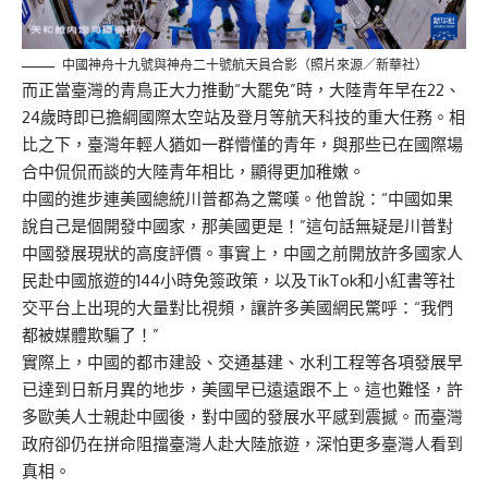
中國神舟十九號與神舟二十號航天員合影（照片來源／新華社）
而正當臺灣的青鳥正大力推動“大罷免”時，大陸青年早在22、
24歲時即已擔綱國際太空站及登月等航天科技的重大任務。相
比之下，臺灣年輕人猶如一群懵懂的青年，與那些已在國際場
合中侃侃而談的大陸青年相比，顯得更加稚嫩。
中國的進步連美國總統川普都為之驚嘆。他曾說：“中國如果
說自己是個開發中國家，那美國更是！”這句話無疑是川普對
中國發展現狀的高度評價。事實上，中國之前開放許多國家人
民赴中國旅遊的144小時免簽政策，以及TikTok和小紅書等社
交平台上出現的大量對比視頻，讓許多美國網民驚呼：“我們
都被媒體欺騙了！”
實際上，中國的都市建設、交通基建、水利工程等各項發展早
已達到日新月異的地步，美國早已遠遠跟不上。這也難怪，許
多歐美人士親赴中國後，對中國的發展水平感到震撼。而臺灣
政府卻仍在拼命阻擋臺灣人赴大陸旅遊，深怕更多臺灣人看到
真相。