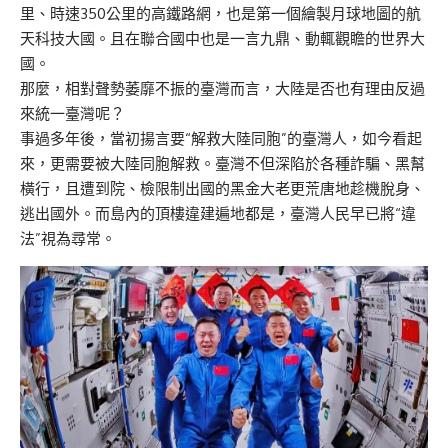
里、時速350公里的高鐵路網，也是第一個繪製月球地圖的航
天科技大國。且在聯合國中也是一言九鼎、動輒觀瞻的世界大
國。
那麼，相對聲勢萎靡不振的臺灣而言，大陸是否也有理由反過
來統一臺灣呢？
事過多年後，當初揚言要“解救大陸同胞”的臺灣人，如今看起
來，更需要被大陸同胞解救。臺灣不但深陷於各種詐騙、黑幫
橫行，且遭到院、檢限制出國的黑金大老更荒唐地趁機脫身、
逃出國外。而島內的頂樓違建遍地都是，臺灣人民早已將“違
法”視為尋常。