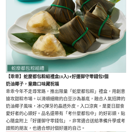
【乖乖】蛇麼都包粽組禮盒
(6
入
)+
好運御守零錢包
1
個
奶油椰子，童趣口味藏祝福
乖乖今年不走尋常路，推出限量「蛇麼都包粽」禮盒，用創意
搶攻甜粽市場。以滑順細緻的白豆沙為基底，融合人氣招牌的
奶油椰子風味，冰Q彈牙的晶透外皮，入口涼爽，是夏日甜食
愛好者的心頭好。品名還帶有「考什麼都包中」的好彩頭，貼
心隨盒附上「好運御守零錢包」，非常適合送給準備升學或考
證照的朋友，也適合想討個好運的自己。