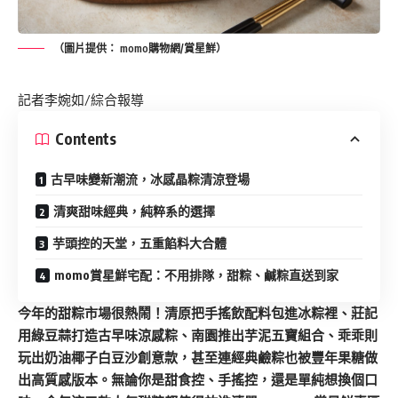
（圖片提供： momo購物網/賞星鮮）
記者李婉如/綜合報導
Contents
古早味變新潮流，冰感晶粽清涼登場
清爽甜味經典，純粹系的選擇
芋頭控的天堂，五重餡料大合體
momo賞星鮮宅配：不用排隊，甜粽、鹹粽直送到家
今年的甜粽市場很熱鬧！清原把手搖飲配料包進冰粽裡、莊記
用綠豆蒜打造古早味涼感粽、南園推出芋泥五寶組合、乖乖則
玩出奶油椰子白豆沙創意款，甚至連經典鹼粽也被豐年果糖做
出高質感版本。無論你是甜食控、手搖控，還是單純想換個口