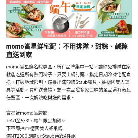
momo
賞星鮮宅配：不用排隊，甜粽、鹹粽
直送到家
momo賞星鮮名粽專區
，所有品牌集中一站，讓你免排隊在家
就能吃遍所有熱門粽子。只要上網訂購，指定日期冷凍宅配直
送，打破地域限制。還推出滿額贈Staub餐具、抽德國雙人鍋
具等活動，買粽送豪禮，想一次品嚐多家口味的單品還有
激殺
任選區
，一次解決吃與送的需求。
賞星鮮momo品牌館
✨4/1至5/31，端午限定加碼✨
下單即抽👉德國雙人蜂巢鍋
滿NT2300即贈👉Staub筷匙4件組