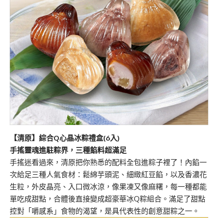
【清原】綜合
Q
心晶冰粽禮盒
(6
入
)
手搖靈魂進駐粽界，三種餡料超滿足
手搖迷看過來，清原把你熟悉的配料全包進粽子裡了！內餡一
次給足三種人氣食材：鬆綿芋頭泥、細緻紅豆餡，以及香濃花
生粒，外皮晶亮、入口微冰涼，像果凍又像麻糬，每一種都能
單吃成甜點，合體後直接變成超豪華冰Q粽組合。滿足了甜點
控對「嚼感系」食物的渴望，是具代表性的創意甜粽之一。