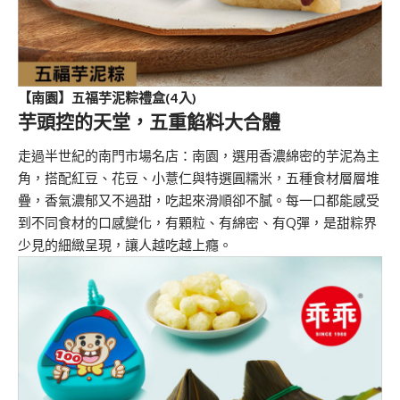
【南園】五福芋泥粽禮盒
(4
入
)
芋頭控的天堂，五重餡料大合體
走過半世紀的南門市場名店：南園，選用香濃綿密的芋泥為主
角，搭配紅豆、花豆、小薏仁與特選圓糯米，五種食材層層堆
疊，香氣濃郁又不過甜，吃起來滑順卻不膩。每一口都能感受
到不同食材的口感變化，有顆粒、有綿密、有Q彈，是甜粽界
少見的細緻呈現，讓人越吃越上癮。