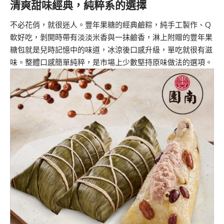
清爽甜味經典，純粹系的選擇
不必花俏，就很迷人。豐年果糖的經典鹼粽，純手工製作、Q
軟好吃，剝開時帶有淡淡米香與一抹鹼香，淋上附贈的豐年果
糖包就是兒時記憶中的味道，冰涼後口感升級，單吃就很有滋
味。整體口感簡單純粹，是市場上少數堅持原味做法的選項。