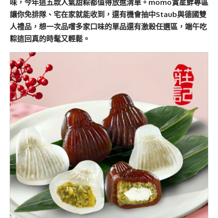
味，今年這五款人氣甜粽都值得放進清單。
momo
賞星鮮專區
讓你免排隊、宅在家就能收到，還有機會抽中Staub與德國雙
人禮品，想一次品嚐多家口味的單品還有
激殺任選區
，端午吃
粽這回真的時髦又輕鬆。