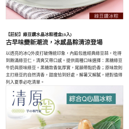
【莊記】綠豆鑽水晶冰粽禮盒
(6
入
)
古早味變新潮流，冰感晶粽清涼登場
以透亮的冰Q外皮打破傳統印象，內餡包進經典綠豆蒜，吃得
到飽滿綠豆仁，清爽又帶口感。提供兩種口味選擇：黑糖綠豆
牛奶與原味綠豆。黑糖款香氣厚實，尾韻帶點奶香；原味款則
主打綠豆的自然清香，甜度恰到好處，解暑又解膩，絕對值得
列入夏季必吃清單。