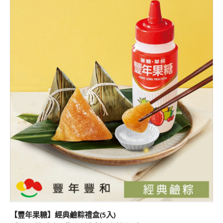
【豐年果糖】經典鹼粽禮盒
(5
入
)